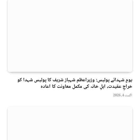
یومِ شہدائے پولیس: وزیراعظم شہباز شریف کا پولیس شہدا کو
خراجِ عقیدت، اہلِ خانہ کی مکمل معاونت کا اعادہ
اگست 4, 2026