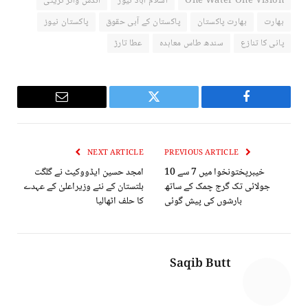
One Water One Vision
اسلام آباد نیوز
انڈس واٹر ٹریٹی
بھارت
بھارت پاکستان
پاکستان کے آبی حقوق
پاکستان نیوز
پانی کا تنازع
سندھ طاس معاہدہ
عطا تارڑ
Email
Twitter
Facebook
NEXT ARTICLE
PREVIOUS ARTICLE
خیبرپختونخوا میں 7 سے 10
امجد حسین ایڈووکیٹ نے گلگت
جولائی تک گرج چمک کے ساتھ
بلتستان کے نئے وزیراعلیٰ کے عہدے
بارشوں کی پیش گوئی
کا حلف اٹھالیا
Saqib Butt