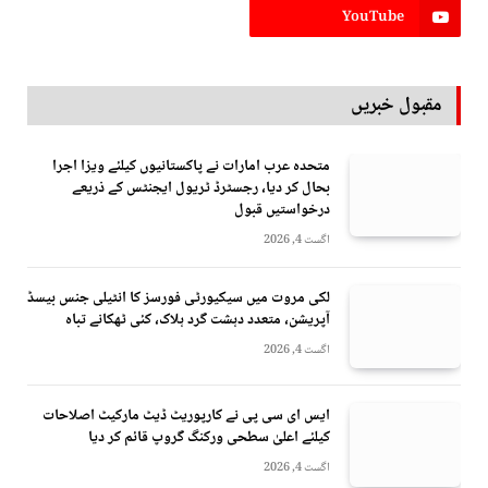
YouTube
مقبول خبریں
متحدہ عرب امارات نے پاکستانیوں کیلئے ویزا اجرا
بحال کر دیا، رجسٹرڈ ٹریول ایجنٹس کے ذریعے
درخواستیں قبول
اگست 4, 2026
لکی مروت میں سیکیورٹی فورسز کا انٹیلی جنس بیسڈ
آپریشن، متعدد دہشت گرد ہلاک، کئی ٹھکانے تباہ
اگست 4, 2026
ایس ای سی پی نے کارپوریٹ ڈیٹ مارکیٹ اصلاحات
کیلئے اعلیٰ سطحی ورکنگ گروپ قائم کر دیا
اگست 4, 2026