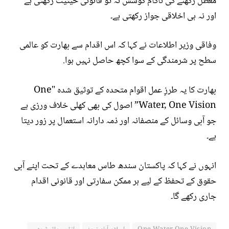
معطل رکھنے کی ناکام کوشش نہ تو قانونی حیثیت رکھتی ہے
اور نہ ہی اخلاقی جواز رکھتی ہے۔
وفاقی وزیر اطلاعات نے کہا کہ اس اقدام سے بھارت کو عالمی
سطح پر شرمندگی کے سوا کچھ حاصل نہیں ہوا.
بھارت کا یہ طرزِ عمل اقوام متحدہ کے توثیق شدہ "One
Water, One Vision” اصول کی بھی کھلی خلاف ورزی ہے
جو آبی وسائل کے منصفانہ اور ذمہ دارانہ استعمال پر زور دیتا
ہے۔
انہوں نے کہا کہ پاکستان سندھ طاس معاہدے کے تحت اپنے آبی
حقوق کے تحفظ کے لیے ہر ممکن سفارتی اور قانونی اقدام
جاری رکھے گا۔