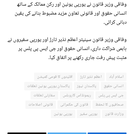
وفاقی وزیر قانون نے یورپی یونین اور رکن ممالک کے ساتھ
انسانی حقوق اور قانونی تعاون مزید مضبوط بنانے کی یقین
دہانی کرائی۔
وفاقی وزیر قانون سینیٹر اعظم نذیر تارڑ اور یورپی سفیروں نے
باہمی شراکت داری، انسانی حقوق اور جی ایس پی پلس پر
مثبت پیش رفت جاری رکھنے پر اتفاق کیا۔
اسلام آباد
اعظم نذیر تارڑ
اقلیتوں کا قومی کمیشن
انسانی حقوق
پاکستان نیوز
پاکستان یورپی یونین تعلقات
جی ایس پی پلس
ریمونڈاس کاروبلس
سفارتی تعلقات
صحافیوں کا تحفظ
قانون کی حکمرانی
قانونی اصلاحات
وزارت قانون
یورپی سفیر
یورپی یونین