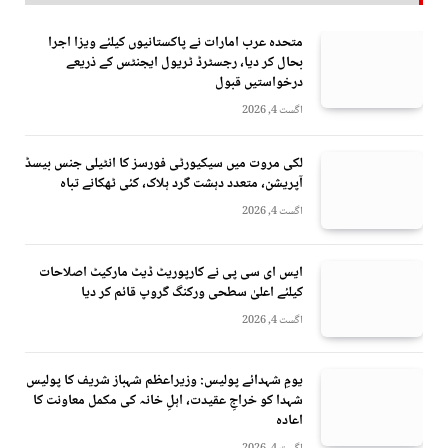
متحدہ عرب امارات نے پاکستانیوں کیلئے ویزا اجرا
بحال کر دیا، رجسٹرڈ ٹریول ایجنٹس کے ذریعے
درخواستیں قبول
اگست 4, 2026
لکی مروت میں سیکیورٹی فورسز کا انٹیلی جنس بیسڈ
آپریشن، متعدد دہشت گرد ہلاک، کئی ٹھکانے تباہ
اگست 4, 2026
ایس ای سی پی نے کارپوریٹ ڈیٹ مارکیٹ اصلاحات
کیلئے اعلیٰ سطحی ورکنگ گروپ قائم کر دیا
اگست 4, 2026
یومِ شہدائے پولیس: وزیراعظم شہباز شریف کا پولیس
شہدا کو خراجِ عقیدت، اہلِ خانہ کی مکمل معاونت کا
اعادہ