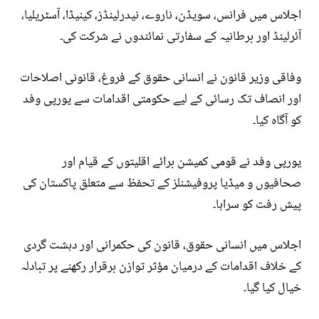
اجلاس میں فرانس، سویڈن، ناروے، نیدرلینڈز، کینیڈا، آسٹریلیا،
آئرلینڈ اور برطانیہ کے سفارتی نمائندوں نے شرکت کی۔
وفاقی وزیر قانون نے انسانی حقوق کے فروغ، قانونی اصلاحات
اور انصاف تک رسائی کے لیے حکومتی اقدامات سے یورپی وفد
کو آگاہ کیا۔
یورپی وفد نے قومی کمیشن برائے اقلیتوں کے قیام اور
صحافیوں و میڈیا پروفیشنلز کے تحفظ سے متعلق پاکستان کی
پیش رفت کو سراہا۔
اجلاس میں انسانی حقوق، قانون کی حکمرانی اور دہشت گردی
کے خلاف اقدامات کے درمیان مؤثر توازن برقرار رکھنے پر تبادلہ
خیال کیا گیا۔