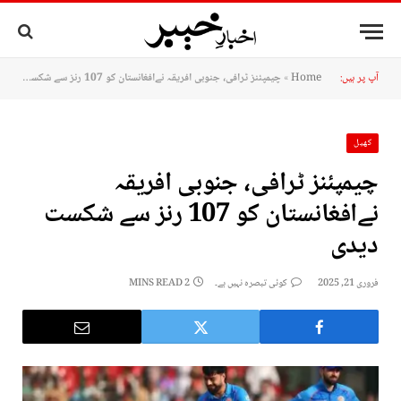
آپ پر ہیں:
Home
»
چیمپئنز ٹرافی، جنوبی افریقہ نےافغانستان کو 107 رنز سے شکست دیدی
کھیل
چیمپئنز ٹرافی، جنوبی افریقہ
نےافغانستان کو 107 رنز سے شکست
دیدی
فروری 21, 2025
کوئی تبصرہ نہیں ہے۔
2 MINS READ