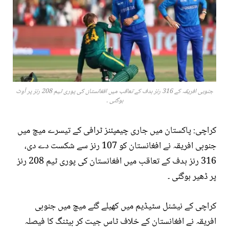
جنوبی افریقہ کے 316 رنز ہدف کے تعاقب میں افغانستان کی پوری ٹیم 208 رنز پر آوٹ
ہوگئی ۔
کراچی: پاکستان میں جاری چیمپئنز ٹرافی کے تیسرے میچ میں
جنوبی افریقہ نے افغانستان کو 107 رنز سے شکست دے دی،
316 رنز ہدف کے تعاقب میں افغانستان کی پوری ٹیم 208 رنز
پر ڈھیر ہوگئی ۔
کراچی کے نیشنل سٹیڈیم میں کھیلے گئے میچ میں جنوبی
افریقہ نے افغانستان کے خلاف ٹاس جیت کر بیٹنگ کا فیصلہ