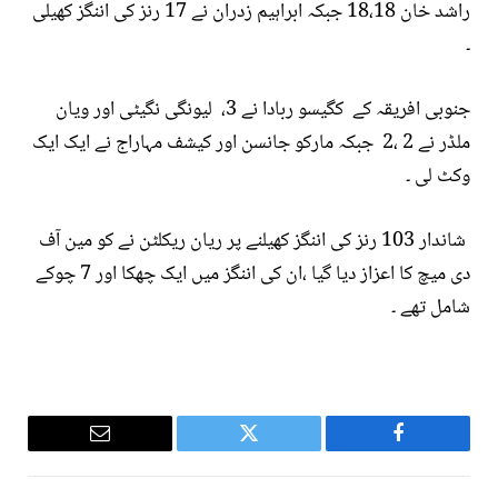
راشد خان 18،18 جبکہ ابراہیم زدران نے 17 رنز کی اننگز کھیلی
۔
جنوبی افریقہ کے کگیسو ربادا نے 3، لیونگی نگیٹی اور ویان
ملڈر نے 2 ،2 جبکہ مارکو جانسن اور کیشف مہاراج نے ایک ایک
وکٹ لی ۔
شاندار 103 رنز کی اننگز کھیلنے پر ریان ریکلٹن نے کو مین آف
دی میچ کا اعزاز دیا گیا ،ان کی اننگز میں ایک چھکا اور 7 چوکے
شامل تھے ۔
Email
Twitter
Facebook