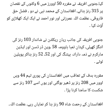
کیا،جنوبی افریقہ نے مقررہ 50 اوورز میں 6 وکٹوں کے نقصان
پر 315 رنز بنائے، افغانستان کے محمد نبی نے دو ، فضل حق
فاروقی، عظمت اللہ عمرزئی اور نور احمد نے ایک ایک کھلاڑی کو
آؤٹ کیا ۔
جنوبی افریقہ کی جانب ریان ریکلٹن نے شاندار 103 رنز کی
اننگز کھیلی، کپتان تمبا باوومہ 58 ،وین ڈر ڈسن اور ایڈین
مارکرم نے ذمہ دارانہ بیٹنگ کی اور 52، 52 رنز بناکر پویلین
لوٹے ۔
مقررہ ہدف کے تعاقب میں افغانستان کی پوری ٹیم 44 ویں
اوور میں 208 رنز پر ڈھیر ہوگئی اور یوں اسے 107 رنز سے
شکست کا سامنا کرنا پڑا ۔
افغانستان کے رحمت شاہ 90 رنز بنا کر نمایاں رہے، عظمت اللہ،