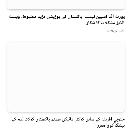
پورٹ آف اسپین ٹیسٹ: پاکستان کی پوزیشن مزید مضبوط، ویسٹ
انڈیز مشکلات کا شکار
اگست 5, 2026
جنوبي افريقه کے سابق کرکټر مائیکل سمتھ پاکستان کرکٹ ٹیم کے
بیٹنگ کوچ مقرر