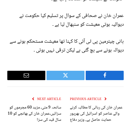
عمران خان نے صحافی کے سوال پر تسلیم کیا حکومت نے
دیوالیہ ہوتی معیشت کو سنبھال لیا ہے ۔
بانی چیئرمین پی ٹی آئی کا کہنا تھا معیشت مستحکم ہونے سے
دیوالہ ہونے سے بچ گئی ہے لیکن ترقی نہیں ہوئی ۔
Email
Twitter
Facebook
NEXT ARTICLE
PREVIOUS ARTICLE
عمران خان کی رہائی کا مطالبہ کرنے
سانحہ 9 مئی، مزید 60 مجرموں کو
والے عناصر کو اسرائیل کی بھرپور
سزائیں،عمران خان کے بھانجے کو 10
حمایت حاصل ہے, وزیر دفاع
سال قید کی سزا