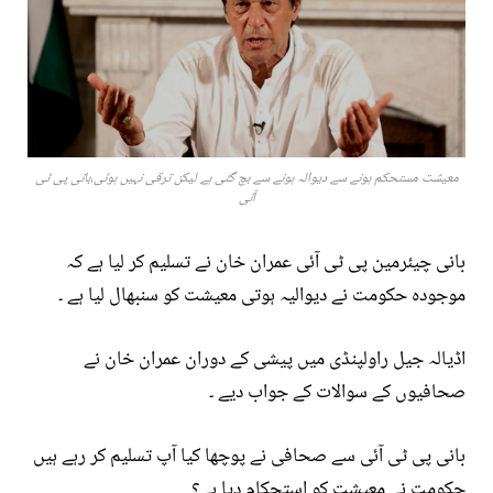
معیشت مستحکم ہونے سے دیوالہ ہونے سے بچ گئی ہے لیکن ترقی نہیں ہوئی،بانی پی ٹی
آئی
بانی چیئرمین پی ٹی آئی عمران خان نے تسلیم کر لیا ہے کہ
موجودہ حکومت نے دیوالیہ ہوتی معیشت کو سنبھال لیا ہے ۔
اڈیالہ جیل راولپنڈی میں پیشی کے دوران عمران خان نے
صحافیوں کے سوالات کے جواب دیے ۔
بانی پی ٹی آئی سے صحافی نے پوچھا کیا آپ تسلیم کر رہے ہیں
حکومت نے معیشت کو استحکام دیا ہے؟