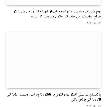
یومِ شہدائے پولیس: وزیراعظم شہباز شریف کا پولیس شہدا کو
خراجِ عقیدت، اہلِ خانہ کی مکمل معاونت کا اعادہ
اگست 4, 2026
پاکستان نے پہلی اننگز دو وکٹوں پر 266 رنز بنا لیے، ویسٹ انڈیز کی
78 رنز کی برتری باقی
اگست 4, 2026