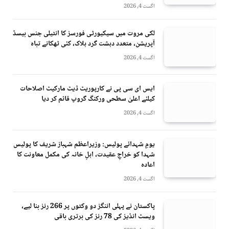
اگست 4, 2026
لکی مروت میں سیکیورٹی فورسز کا انٹیلی جنس بیسڈ
آپریشن، متعدد دہشت گرد ہلاک، کئی ٹھکانے تباہ
اگست 4, 2026
ایس ای سی پی نے کارپوریٹ ڈیٹ مارکیٹ اصلاحات
کیلئے اعلیٰ سطحی ورکنگ گروپ قائم کر دیا
اگست 4, 2026
یومِ شہدائے پولیس: وزیراعظم شہباز شریف کا پولیس
شہدا کو خراجِ عقیدت، اہلِ خانہ کی مکمل معاونت کا
اعادہ
اگست 4, 2026
پاکستان نے پہلی اننگز دو وکٹوں پر 266 رنز بنا لیے،
ویسٹ انڈیز کی 78 رنز کی برتری باقی