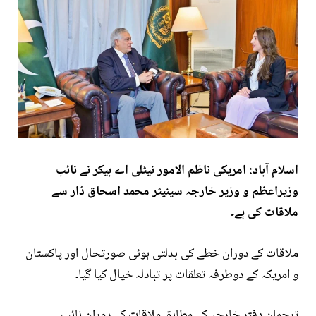
اسلام آباد: امریکی ناظم الامور نیٹلی اے بیکر نے نائب
وزیراعظم و وزیر خارجہ سینیٹر محمد اسحاق ڈار سے
ملاقات کی ہے۔
ملاقات کے دوران خطے کی بدلتی ہوئی صورتحال اور پاکستان
و امریکہ کے دوطرفہ تعلقات پر تبادلہ خیال کیا گیا۔
ترجمان دفتر خارجہ کے مطابق ملاقات کے دوران نائب