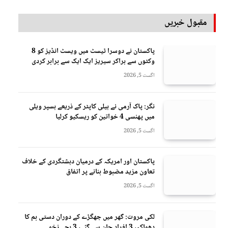
مقبول خبریں
پاکستان نے دوسرا ٹیسٹ میں ویسٹ انڈیز کو 8
وکٹوں سے ہراکر سیریز ایک ایک سے برابر کردی
اگست 5, 2026
نگر: پاک آرمی نے ہیلی کاپٹر کے ذریعے ہسپر ویلی
میں پھنسی 4 خواتین کو ریسکیو کرلیا
اگست 5, 2026
پاکستان اور امریکہ کے درمیان دہشتگردی کے خلاف
تعاون مزید مضبوط بنانے پر اتفاق
اگست 5, 2026
لکی مروت: گھر میں جھگڑے کے دوران دستی بم کا
دھماکہ، 3 افراد جان سے گئے، 3 بچے زخمی