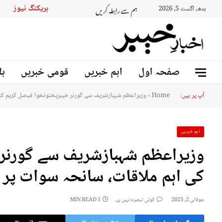
ہم سے رابطہ کریں
بریکنگ نیوز
بدھ, اگست 5, 2026
صفحہ اول
اہم خبریں
قومی خبریں
بل
آپ پر ہیں:
Home
»
وزیراعظم شہبازشریف سے گورنر خیبرپختونخوا فیصل کریم کنڈ
اہم خبریں
وزیراعظم شہبازشریف سے گورنر 
کی اہم ملاقات، سانحہ سوات پر 
جولائی 2, 2025
کوئی تبصرہ نہیں ہے۔
1 MIN READ