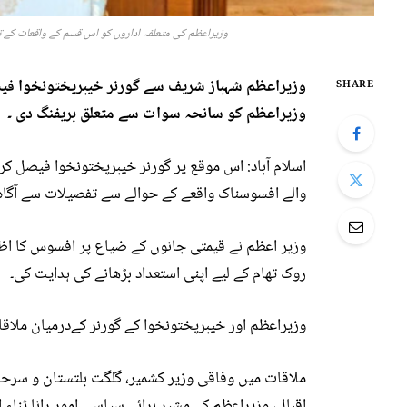
وزیراعظم کی متعلقہ اداروں کو اس قسم کے واقعات کے تدا
وزیراعظم شہباز شریف سے گورنر خیبرپختونخوا فیص
SHARE
وزیراعظم کو سانحہ سوات سے متعلق بریفنگ دی ۔
اسلام آباد: اس موقع پر گورنر خیبرپختونخوا فیصل 
والے افسوسناک واقعے کے حوالے سے تفصیلات سے آگاہ ک
وزیر اعظم نے قیمتی جانوں کے ضیاع پر افسوس کا اظہا
روک تھام کے لیے اپنی استعداد بڑھانے کی ہدایت کی۔
وزیراعظم اور خیبرپختونخوا کے گورنر کےدرمیان ملاقا
ملاقات میں وفاقی وزیر کشمیر، گلگت بلتستان و سرحدی 
اقبال، وزیراعظم کے مشیر برائے سیاسی امور رانا ثناء ا