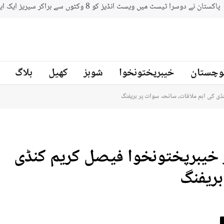
وچستان
خیبرپختونخوا
شوبز
کھیل
بلاگ
ی کی اہم ملاقات، سانحہ سوات پر بریفنگ
خیبرپختونخوا فیصل کریم کنڈی
بریفنگ