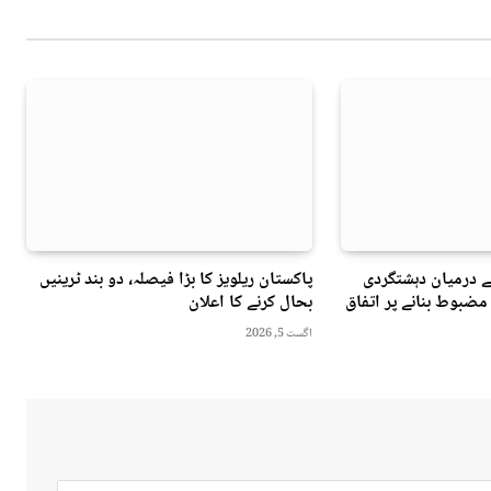
ے درمیان دہشتگردی
پاکستان ریلویز کا بڑا فیصلہ، دو بند ٹرینیں
مضبوط بنانے پر اتفاق
بحال کرنے کا اعلان
اگست 5, 2026