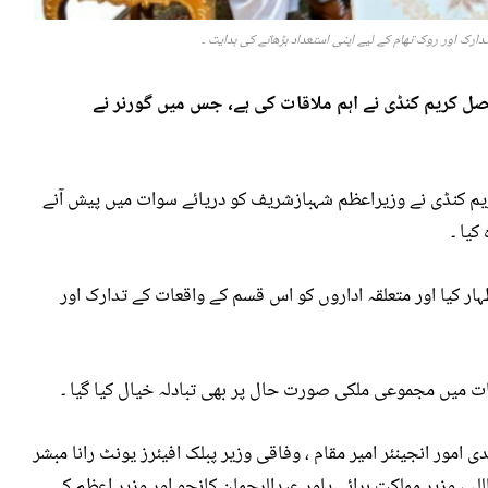
رک اور روک تھام کے لیے اپنی استعداد بڑھانے کی ہدایت ۔
ل کریم کنڈی نے اہم ملاقات کی ہے، جس میں گورنر نے
کریم کنڈی نے وزیراعظم شہبازشریف کو دریائے سوات میں پیش آنے
یا ۔
ر کیا اور متعلقہ اداروں کو اس قسم کے واقعات کے تدارک اور
ت میں مجموعی ملکی صورت حال پر بھی تبادلہ خیال کیا گیا ۔
امور انجینئر امیر مقام ، وفاقی وزیر پبلک افیئرز یونٹ رانا مبشر
للہ ، وزیر مملکت برائے پاور عبدالرحمان کانجو اور وزیر اعظم کے