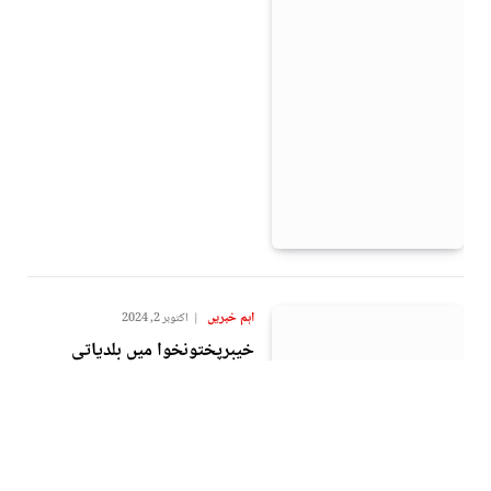
اہم خبریں
اکتوبر 2, 2024
خيبرپختونخوا میں بلدیاتی
نمائندوں کے اختیارات میں کمی
پر صوبائی حکومت سے جواب
طلب