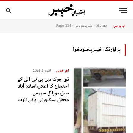
آپ پر ہیں:
Home
»
خیبرپختونخوا
»
Page 114
براؤزنگ:
خیبرپختونخوا
اہم خبریں
اکتوبر 4, 2024
ڈی چوک میں پی ٹی آئی کے
احتجاج کا اعلان،اسلام آباد
سیل،موبائل سروس
معطل،سیکیورٹی ہائی الرٹ