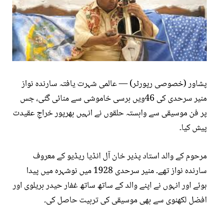
پشاور (خصوصی رپورٹر) — عالمی شہرت یافتہ سارندہ نواز
منیر سرحدی کی 46ویں برسی خاموشی سے منائی گئی، جس
پر فن موسیقی سے وابستہ حلقوں نے انہیں بھرپور خراجِ عقیدت
پیش کیا۔
مرحوم کے والد استاد پذیر خان آل انڈیا ریڈیو کے معروف
سارندہ نواز تھے۔ منیر سرحدی 1928 میں نوشہرہ میں پیدا
ہوئے اور انہوں نے اپنے والد کے ساتھ ساتھ غفار حیدر بریلوی اور
افضل لکھنوی سے بھی موسیقی کی تربیت حاصل کی۔