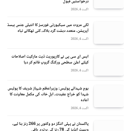
درخواستیں قبول
اگست 4, 2026
لکی مروت میں سیکیورٹی فورسز کا انٹیلی جنس بیسڈ
آپریشن، متعدد دہشت گرد ہلاک، کئی ٹھکانے تباہ
اگست 4, 2026
ایس ای سی پی نے کارپوریٹ ڈیٹ مارکیٹ اصلاحات
کیلئے اعلیٰ سطحی ورکنگ گروپ قائم کر دیا
اگست 4, 2026
یومِ شہدائے پولیس: وزیراعظم شہباز شریف کا پولیس
شہدا کو خراجِ عقیدت، اہلِ خانہ کی مکمل معاونت کا
اعادہ
اگست 4, 2026
پاکستان نے پہلی اننگز دو وکٹوں پر 266 رنز بنا لیے،
ویسٹ انڈیز کی 78 رنز کی برتری باقی