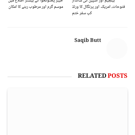
بیلجیم اور اسپین کی شاندار
خیبر پختونخوا کے بیشتر اضلاع میں
فتوحات، امریکہ اور پرتگال کا ورلڈ
موسم گرم اور مرطوب رہنے کا امکان
کپ سفر ختم
Saqib Butt
RELATED
POSTS