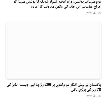
یومِ شہدائے پولیس: وزیراعظم شہباز شریف کا پولیس شہدا کو
خراجِ عقیدت، اہلِ خانہ کی مکمل معاونت کا اعادہ
اگست 4, 2026
پاکستان نے پہلی اننگز دو وکٹوں پر 266 رنز بنا لیے، ویسٹ انڈیز کی
78 رنز کی برتری باقی
اگست 4, 2026