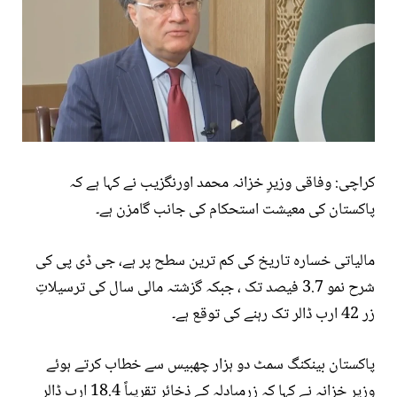
کراچی: وفاقی وزیرِ خزانہ محمد اورنگزیب نے کہا ہے کہ
پاکستان کی معیشت استحکام کی جانب گامزن ہے۔
مالیاتی خسارہ تاریخ کی کم ترین سطح پر ہے، جی ڈی پی کی
شرح نمو 3.7 فیصد تک ، جبکہ گزشتہ مالی سال کی ترسیلاتِ
زر 42 ارب ڈالر تک رہنے کی توقع ہے۔
پاکستان بینکنگ سمٹ دو ہزار چھبیس سے خطاب کرتے ہوئے
وزیر خزانہ نے کہا کہ زرمبادلہ کے ذخائر تقریباً 18.4 ارب ڈالر