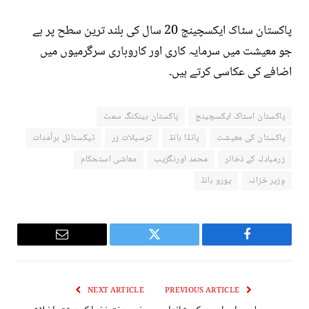
پاکستان سٹاک ایکسچینج 20 سال کی بلند ترین سطح پر ہے
جو معیشت میں سرمایہ کاری اور کاروباری سرگرمیوں میں
اضافے کی عکاسی کرتے ہیں۔
پاکستان اسٹاک ایکسچینج
پاکستان بینکنگ سمٹ
پاکستان کی معیشت
پانڈا بانڈ
ترسیلات زر
ٹیکسٹائل برآمدات
زرمبادلہ کے ذخائر
محمد اورنگزیب
معاشی استحکام
وزیر خزانہ
یورو بانڈ
Email
Twitter
Facebook
NEXT ARTICLE
PREVIOUS ARTICLE