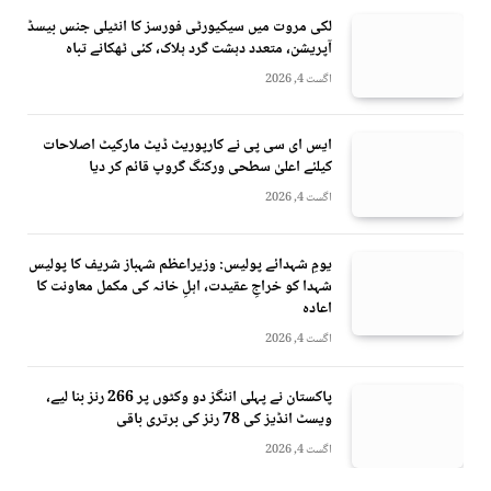
لکی مروت میں سیکیورٹی فورسز کا انٹیلی جنس بیسڈ
آپریشن، متعدد دہشت گرد ہلاک، کئی ٹھکانے تباہ
اگست 4, 2026
ایس ای سی پی نے کارپوریٹ ڈیٹ مارکیٹ اصلاحات
کیلئے اعلیٰ سطحی ورکنگ گروپ قائم کر دیا
اگست 4, 2026
یومِ شہدائے پولیس: وزیراعظم شہباز شریف کا پولیس
شہدا کو خراجِ عقیدت، اہلِ خانہ کی مکمل معاونت کا
اعادہ
اگست 4, 2026
پاکستان نے پہلی اننگز دو وکٹوں پر 266 رنز بنا لیے،
ویسٹ انڈیز کی 78 رنز کی برتری باقی
اگست 4, 2026