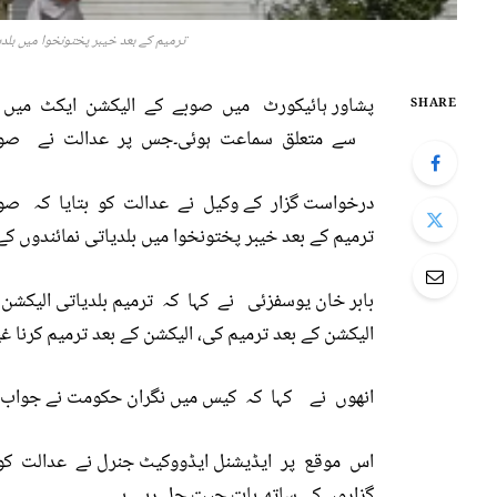
ترمیم کے بعد خیبر پختونخوا میں بلدی
پشاور ہائیکورٹ میں صوبے کے الیکشن ایکٹ میں ت
SHARE
سے متعلق سماعت ہوئی۔جس پر عدالت نے صوب
درخواست گزار کے وکیل نے عدالت کو بتایا کہ صوبا
ترمیم کے بعد خیبر پختونخوا میں بلدیاتی نمائندوں کے 
بابر خان یوسفزئی نے کہا کہ ترمیم بلدیاتی الیکشن
الیکشن کے بعد ترمیم کی، الیکشن کے بعد ترمیم کرنا غیر
انھوں نے کہا کہ کیس میں نگران حکومت نے جواب جم
اس موقع پر ایڈیشنل ایڈووکیٹ جنرل نے عدالت کو
گزاروں کے ساتھ بات چیت چل رہی ہے۔