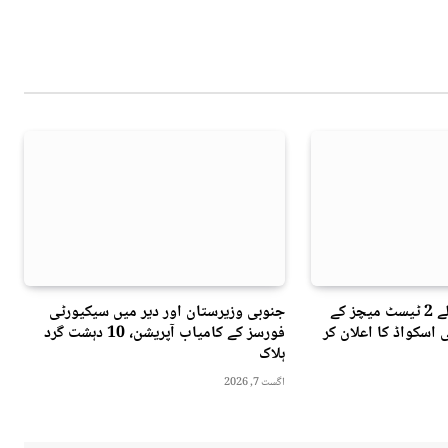
پاکستان کے خلاف پہلے 2 ٹیسٹ میچز کے
جنوبی وزیرستان اور دیر میں سیکیورٹی
لینڈ نے 16 رکنی اسکواڈ کا اعلان کر
فورسز کے کامیاب آپریشن، 10 دہشت گرد
ہلاک
اگست 7, 2026