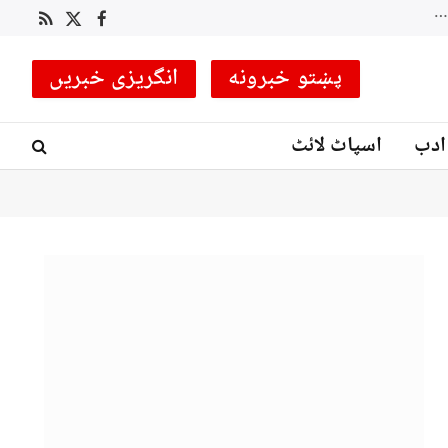
پاکستان کے خلاف پہلے 2 ٹیسٹ میچز کے لیے انگلینڈ نے 16 رکنی اسکواڈ کا اعلان کر دیا
RSS
Facebook
X
(Twitter)
پښتو خبرونه
انگریزی خبریں
ادب
اسپاٹ لائٹ