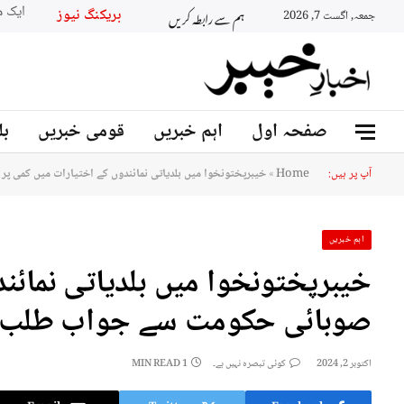
ہم سے رابطہ کریں
بریکنگ نیوز
جمعہ, اگست 7, 2026
صفحہ اول
اہم خبریں
قومی خبریں
بل
آپ پر ہیں:
Home
»
خيبرپختونخوا میں بلدیاتی نمائندوں کے اختیارات میں کمی 
اہم خبریں
خيبرپختونخوا میں بلدیاتی نمائن
صوبائی حکومت سے جواب طلب
اکتوبر 2, 2024
کوئی تبصرہ نہیں ہے۔
1 MIN READ