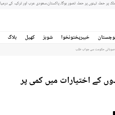
وچستان
خیبرپختونخوا
شوبز
کھیل
بلاگ
پر صوبائی حکومت سے جواب طلب
دوں کے اختیارات میں کمی پر