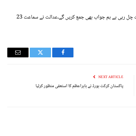
انھوں نے کہا کہ بلدیاتی نمائندوں کے ساتھ بات چیت چل رہی ہے ہم جواب بھی جمع کریں گے،عدالت نے سماعت 23
Email
Twitter
Facebook
NEXT ARTICLE
پاکستان کرکٹ بورڈ نے بابراعظم کا استعفی منظور کرلیا