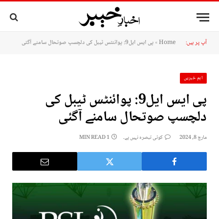
آپ پر ہیں:
Home
»
پی ایس ایل9: پوائنٹس ٹیبل کی دلچسپ صوتحال سامنے آگئی
اہم خبریں
پی ایس ایل9: پوائنٹس ٹیبل کی
دلچسپ صوتحال سامنے آگئی
مارچ 8, 2024
کوئی تبصرہ نہیں ہے۔
1 MIN READ