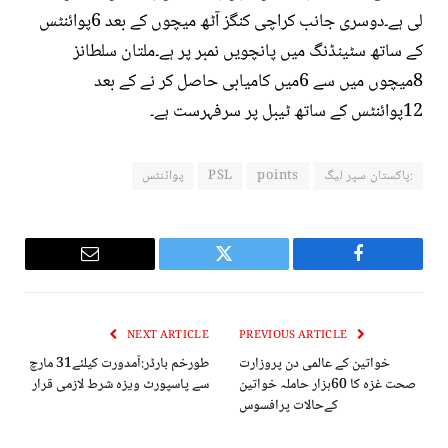
لی ہے۔دوسری جانب کراچی کنگز آٹھ میچوں کے بعد 6پوائنٹس
کے ساتھ سٹینڈنگ میں پانچویں نمبر پر ہے۔ملتان سلطانز
8میچوں میں سے 6میں کامیابی حاصل کر نے کے بعد
12پوائنٹس کے ساتھ ٹیبل پر سرفہرست ہے۔
:پاکستان سپر لیگ
points
PSL
پوائنٹس
Email
Twitter
Facebook
NEXT ARTICLE
PREVIOUS ARTICLE
خواتین کے عالمی دن پروزارت
طورخم بارڈر:آمدورت کیلئے31 مارچ
صحت غزہ کا 60ہزار حاملہ خواتین
سے پاسپورٹ ویزہ شرط لازمی قرار
کےحالات پرافسوس