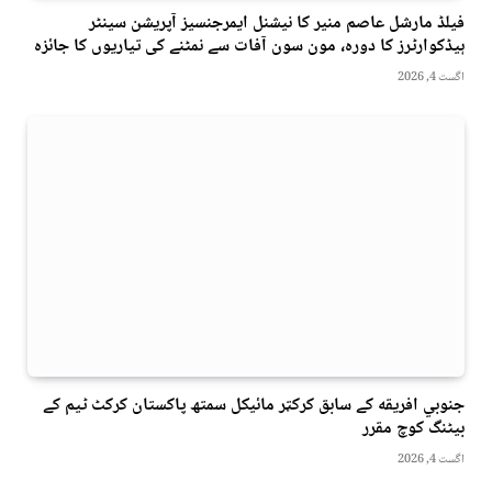
فیلڈ مارشل عاصم منیر کا نیشنل ایمرجنسیز آپریشن سینٹر
ہیڈکوارٹرز کا دورہ، مون سون آفات سے نمٹنے کی تیاریوں کا جائزہ
اگست 4, 2026
جنوبي افريقه کے سابق کرکټر مائیکل سمتھ پاکستان کرکٹ ٹیم کے
بیٹنگ کوچ مقرر
اگست 4, 2026