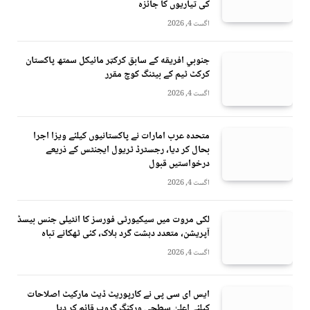
کی تیاریوں کا جائزہ
اگست 4, 2026
جنوبي افريقه کے سابق کرکټر مائیکل سمتھ پاکستان
کرکٹ ٹیم کے بیٹنگ کوچ مقرر
اگست 4, 2026
متحدہ عرب امارات نے پاکستانیوں کیلئے ویزا اجرا
بحال کر دیا، رجسٹرڈ ٹریول ایجنٹس کے ذریعے
درخواستیں قبول
اگست 4, 2026
لکی مروت میں سیکیورٹی فورسز کا انٹیلی جنس بیسڈ
آپریشن، متعدد دہشت گرد ہلاک، کئی ٹھکانے تباہ
اگست 4, 2026
ایس ای سی پی نے کارپوریٹ ڈیٹ مارکیٹ اصلاحات
کیلئے اعلیٰ سطحی ورکنگ گروپ قائم کر دیا