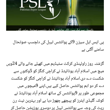
پی ایس ایل سیزن 9کے پوائنٹس ٹیبل کی دلچسپ صوتحال
سامنے آگئی ہے
گزشتہ روز راولپنڈی کرکٹ سٹیڈیم میں کھیلے جانے والے 24ویں
میچ میں اسلام آباد یونائیٹڈ نے کراچی کنگز کو 5وکٹوں سے
شکست دے دی۔اسلام آباد یونائیٹڈ نے کراچی کنگز کو شکست
دے کر دو اہم پوائنٹس حاصل کیے ہیں۔اپنے 9میچوں میں
مجموعی طور پر 9پوائنٹس کے ساتھ اسلام آباد یونائیٹڈ نے
کوئٹہ گلیڈی ایٹرز کو پیچھے چھوڑ دیا ہے اور بہترین نیٹ رن
ریٹ کی وجہ سے پوائنٹس ٹیبل پر دوسری پوزیشن حاصل کر