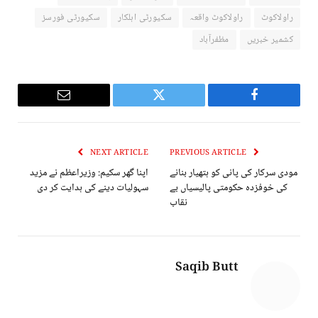
راولاکوٹ
راولاکوٹ واقعہ
سکیورٹی اہلکار
سکیورٹی فورسز
کشمیر خبریں
مظفرآباد
Email
Twitter
Facebook
NEXT ARTICLE
PREVIOUS ARTICLE
مودی سرکار کی پانی کو ہتھیار بنانے
اپنا گھر سکیم: وزیراعظم نے مزید
کی خوفزدہ حکومتی پالیسیاں بے
سہولیات دینے کی ہدایت کر دی
نقاب
Saqib Butt