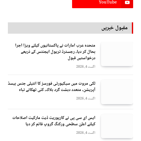
YouTube
مقبول خبریں
متحدہ عرب امارات نے پاکستانیوں کیلئے ویزا اجرا
بحال کر دیا، رجسٹرڈ ٹریول ایجنٹس کے ذریعے
درخواستیں قبول
اگست 4, 2026
لکی مروت میں سیکیورٹی فورسز کا انٹیلی جنس بیسڈ
آپریشن، متعدد دہشت گرد ہلاک، کئی ٹھکانے تباہ
اگست 4, 2026
ایس ای سی پی نے کارپوریٹ ڈیٹ مارکیٹ اصلاحات
کیلئے اعلیٰ سطحی ورکنگ گروپ قائم کر دیا
اگست 4, 2026