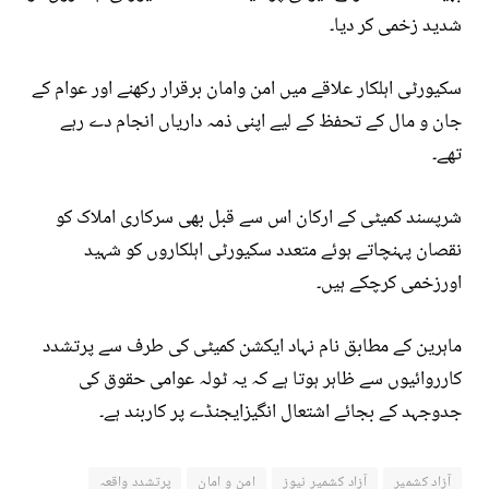
شدید زخمی کر دیا۔
سکیورٹی اہلکار علاقے میں امن وامان برقرار رکھنے اور عوام کے
جان و مال کے تحفظ کے لیے اپنی ذمہ داریاں انجام دے رہے
تھے۔
شرپسند کمیٹی کے ارکان اس سے قبل بھی سرکاری املاک کو
نقصان پہنچاتے ہوئے متعدد سکیورٹی اہلکاروں کو شہید
اورزخمی کرچکے ہیں۔
ماہرین کے مطابق نام نہاد ایکشن کمیٹی کی طرف سے پرتشدد
کارروائیوں سے ظاہر ہوتا ہے کہ یہ ٹولہ عوامی حقوق کی
جدوجہد کے بجائے اشتعال انگیزایجنڈے پر کاربند ہے۔
آزاد کشمیر
آزاد کشمیر نیوز
امن و امان
پرتشدد واقعہ