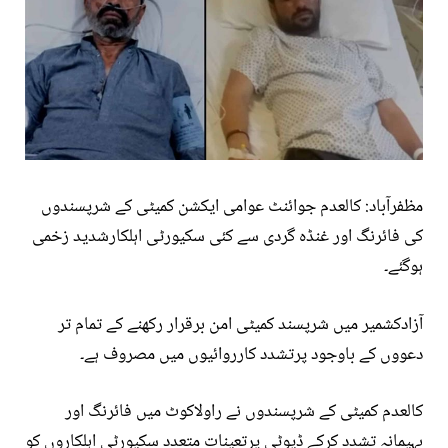
مظفرآباد: کالعدم جوائنٹ عوامی ایکشن کمیٹی کے شرپسندوں
کی فائرنگ اور غنڈہ گردی سے کئی سکیورٹی اہلکارشدید زخمی
ہوگئے۔
آزادکشمیر میں شرپسند کمیٹی امن برقرار رکھنے کے تمام تر
دعووں کے باوجود پرتشدد کارروائیوں میں مصروف ہے۔
کالعدم کمیٹی کے شرپسندوں نے راولاکوٹ میں فائرنگ اور
بہیمانہ تشدد کرکے ڈیوٹی پرتعینات متعدد سکیورٹی اہلکاروں کو