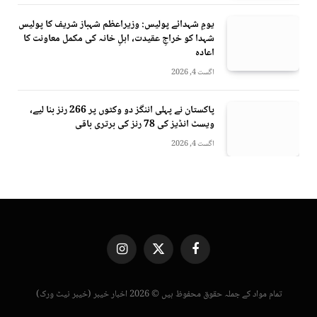
یومِ شہدائے پولیس: وزیراعظم شہباز شریف کا پولیس
شہدا کو خراجِ عقیدت، اہلِ خانہ کی مکمل معاونت کا
اعادہ
اگست 4, 2026
پاکستان نے پہلی اننگز دو وکٹوں پر 266 رنز بنا لیے،
ویسٹ انڈیز کی 78 رنز کی برتری باقی
اگست 4, 2026
Instagram
X
Facebook
(Twitter)
تمام مواد کے جملہ حقوق محفوظ ہیں © 2026 اخبار خیبر (خیبر نیٹ ورک)