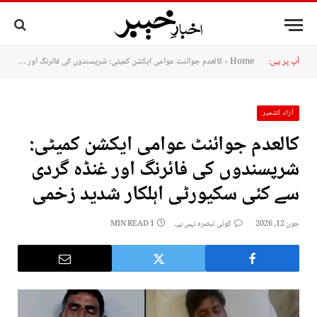
آپ پر ہیں:
Home
»
کالعدم جوائنٹ عوامی ایکشن کمیٹی: شرپسندوں کی فائرنگ اور غنڈہ گردی سے کئی سکیورٹی اہلکار شدید زخمی
آزاد کشمیر
کالعدم جوائنٹ عوامی ایکشن کمیٹی:
شرپسندوں کی فائرنگ اور غنڈہ گردی
سے کئی سکیورٹی اہلکار شدید زخمی
جون 12, 2026
کوئی تبصرہ نہیں ہے۔
1 MIN READ