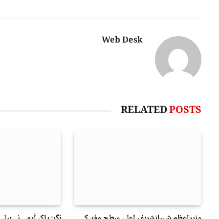
Web Desk
RELATED
POSTS
وزیراعظم شہبازشریف اعلیٰ سطح وفد کے
نگر: پاک آرمی نے ہیلی