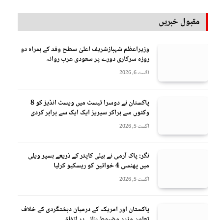
مقبول خبریں
وزیراعظم شہبازشریف اعلیٰ سطح وفد کے ہمراہ دو
روزه سرکاری دورے پر سعودی عرب روانہ
اگست 6, 2026
پاکستان نے دوسرا ٹیسٹ میں ویسٹ انڈیز کو 8
وکٹوں سے ہراکر سیریز ایک ایک سے برابر کردی
اگست 5, 2026
نگر: پاک آرمی نے ہیلی کاپٹر کے ذریعے ہسپر ویلی
میں پھنسی 4 خواتین کو ریسکیو کرلیا
اگست 5, 2026
پاکستان اور امریکہ کے درمیان دہشتگردی کے خلاف
تعاون مزید مضبوط بنانے پر اتفاق