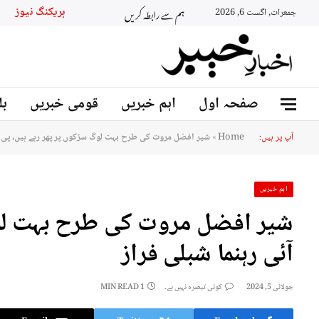
ہم سے رابطہ کریں
بریکنگ نیوز
جمعرات, اگست 6, 2026
صفحہ اول
اہم خبریں
قومی خبریں
بل
آپ پر ہیں:
Home
»
شیر افضل مروت کی طرح بہت لوگ سڑکوں پر پھر رہے ہیں، پی ٹی
اہم خبریں
شیر افضل مروت کی طرح بہت لوگ
آئی رہنما شبلی فراز
جولائی 5, 2024
کوئی تبصرہ نہیں ہے۔
1 MIN READ