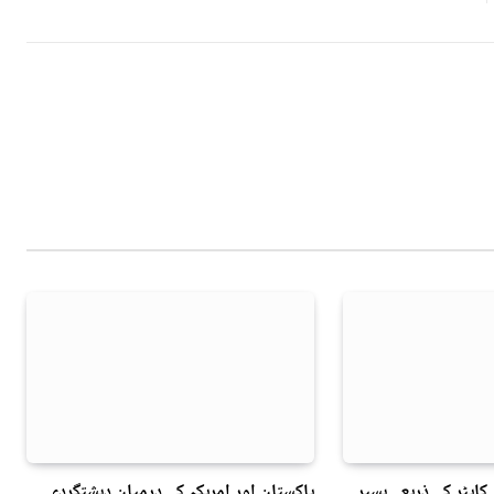
 کاپٹر کے ذریعے ہسپر
پاکستان اور امریکہ کے درمیان دہشتگردی