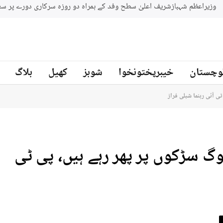
وچستان
خیبرپختونخوا
شوبز
کھیل
بلاگ
 آئی رہنما شبلی فراز
 سڑکوں پر پھر رہے ہیں، پی ٹی