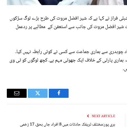
 شبلی فراز نے کہا ہے کہ شیر افضل مروت کی طرح بڑے لوگ سڑکوں
 بات شیر افضل مروت کی جانب سے استعفیٰ کے مطالبے پر ردعمل
واد چوہدری سے ہماری جماعت سے کسی نے کوئی رابطہ نہیں کیا۔
 یہ ہماری پارٹی کے خلاف ایک جھوٹی مہم ہے۔ کچھ لوگوں کو ٹی وی
ں۔
Email
Twitter
Facebook
NEXT ARTICLE
ہری پور:مختلف ٹریفک حادثات میں 8 افراد جاں بحق، 17 زخمی