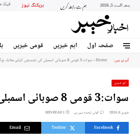
ہم سے رابطہ کریں
بریکنگ نیو
بدھ, اگست 5, 2026
صفحہ اول
اہم خبریں
قومی خبریں
بل
آپ پر ہیں:
Home
»
سوات:3 قومی 8 صوبائی اسمبلی کی نشستوں کیلئے مقابلہ ہوگا
اہم خبریں
سوات:3 قومی 8 صوبائی اسمبلی کی نشستوں کیلئے مقابلہ ہوگا
فروری 6, 2024
کوئی تبصرہ نہیں ہے۔
1 MIN READ
Email
Twitter
Facebook