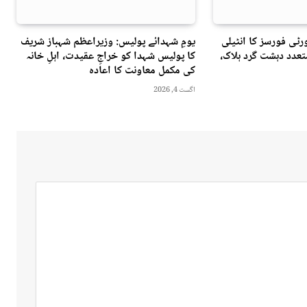
ٹی فورسز کا انٹیلی
یومِ شہدائے پولیس: وزیراعظم شہباز شریف
عدد دہشت گرد ہلاک،
کا پولیس شہدا کو خراجِ عقیدت، اہلِ خانہ
کی مکمل معاونت کا اعادہ
اگست 4, 2026