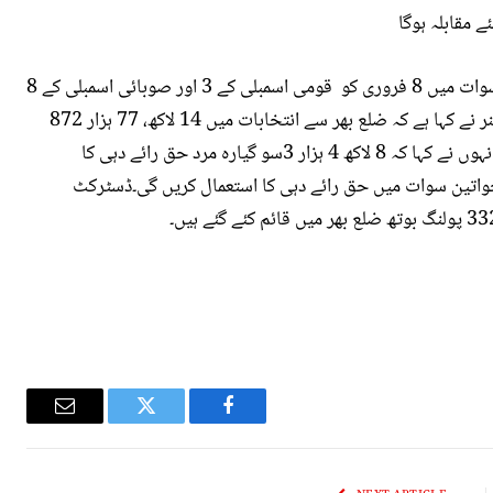
ڈسٹرکٹ الیکشن کمشنر فرید اللہ خٹک نے بتایا ہے کہ سوات میں 8 فروری کو قومی اسمبلی کے 3 اور صوبائی اسمبلی کے 8
نشستوں پر انتخابات ہو رہے ہیں۔ڈسٹرکٹ الیکشن کمشنر نے کہا ہے کہ ضلع بھر سے انتخابات میں 14 لاکھ، 77 ہزار 872
رجسٹرڈ ووٹر حق رائے دہی کا استعمال کریں گے۔مزید انہوں نے کہا کہ 8 لاکھ 4 ہزار 3سو گیارہ مرد حق رائے دہی کا
مال کریں گے۔اور اسی طرح 6 لاکھ 73 ہزار 561 خواتین سوات میں حق رائے دہی کا استعمال کریں گی۔ڈسٹرکٹ
Email
Twitter
Facebook