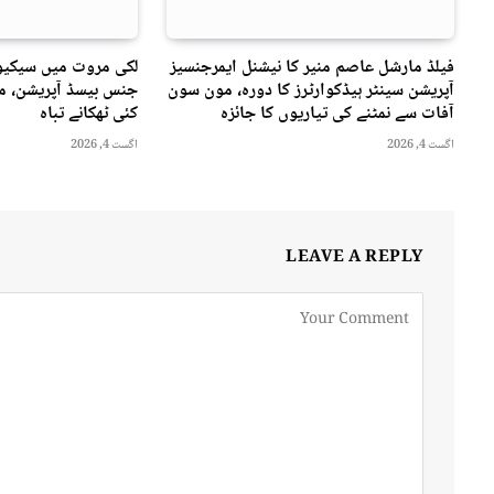
فیلڈ مارشل عاصم منیر کا نیشنل ایمرجنسیز
لکی مروت میں سیکیور
آپریشن سینٹر ہیڈکوارٹرز کا دورہ، مون سون
جنس بیسڈ آپریشن، مت
آفات سے نمٹنے کی تیاریوں کا جائزہ
کئی ٹھکانے تباہ
اگست 4, 2026
اگست 4, 2026
LEAVE A REPLY