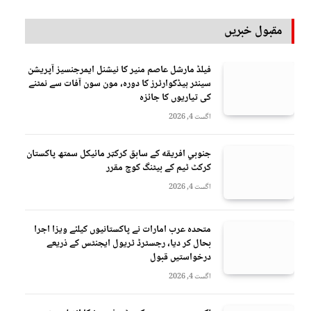
مقبول خبریں
فیلڈ مارشل عاصم منیر کا نیشنل ایمرجنسیز آپریشن
سینٹر ہیڈکوارٹرز کا دورہ، مون سون آفات سے نمٹنے
کی تیاریوں کا جائزہ
اگست 4, 2026
جنوبي افريقه کے سابق کرکټر مائیکل سمتھ پاکستان
کرکٹ ٹیم کے بیٹنگ کوچ مقرر
اگست 4, 2026
متحدہ عرب امارات نے پاکستانیوں کیلئے ویزا اجرا
بحال کر دیا، رجسٹرڈ ٹریول ایجنٹس کے ذریعے
درخواستیں قبول
اگست 4, 2026