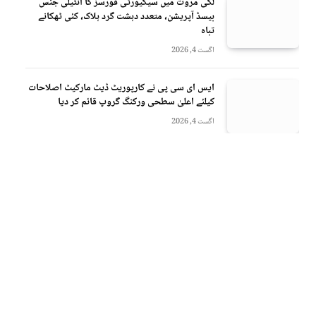
لکی مروت میں سیکیورٹی فورسز کا انٹیلی جنس
بیسڈ آپریشن، متعدد دہشت گرد ہلاک، کئی ٹھکانے
تباہ
اگست 4, 2026
ایس ای سی پی نے کارپوریٹ ڈیٹ مارکیٹ اصلاحات
کیلئے اعلیٰ سطحی ورکنگ گروپ قائم کر دیا
اگست 4, 2026