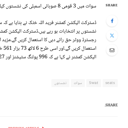
سوات میں 3 قومی 8 صوبائی اسمبلی کی نشستوں کیلئے مقابلہ ہوگا
SHARE
استع
الیکشن کمشنر نے کہا ہے کہ 996 پولنگ سٹیشنز اور 3327 پولنگ بوتھ ضلع بھر میں قائم کئے گئے ہیں۔
seats
Swat
سوات
نشستوں
SHARE.