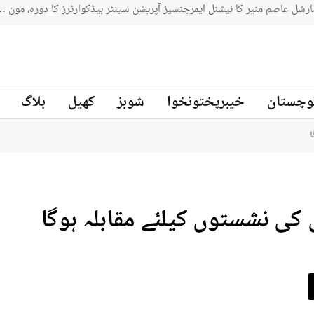
جنوبي افريقه کے سابق کرکټر مائیکل سمتھ پاکستان کرکٹ ٹیم کے بیٹنگ
ز
وچستان
خیبرپختونخوا
شوبز
کھیل
بلاگ