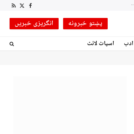
لکی مروت میں سیکیورٹی فورسز کا انٹیلی جنس بیسڈ آپریشن، متعدد دہشت گرد ہلاک، کئی ٹھکانے تباہ
RSS
Facebook
X
(Twitter)
پښتو خبرونه
انگریزی خبریں
ادب
اسپاٹ لائٹ