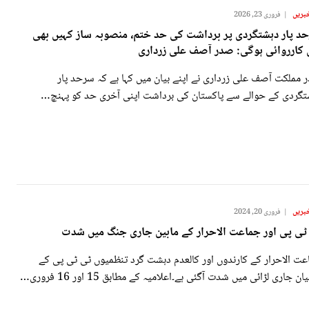
بریں
فروری 23, 2026
د پار دہشتگردی پر برداشت کی حد ختم، منصوبہ ساز کہیں بھی
 کارروائی ہوگی: صدر آصف علی زرداری
 مملکت آصف علی زرداری نے اپنے بیان میں کہا ہے کہ سرحد پار
تگردی کے حوالے سے پاکستان کی برداشت اپنی آخری حد کو پہنچ…
بریں
فروری 20, 2024
ٹی پی اور جماعت الاحرار کے مابین جاری جنگ میں شدت
عت الاحرار کے کارندوں اور کالعدم دہشت گرد تنظمیوں ٹی ٹی پی کے
ان جاری لڑائی میں شدت آگئی ہے۔اعلامیہ کے مطابق 15 اور 16 فروری…