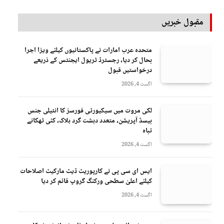
مقبول خبریں
متحدہ عرب امارات نے پاکستانیوں کیلئے ویزا اجرا
بحال کر دیا، رجسٹرڈ ٹریول ایجنٹس کے ذریعے
درخواستیں قبول
اگست 4, 2026
لکی مروت میں سیکیورٹی فورسز کا انٹیلی جنس
بیسڈ آپریشن، متعدد دہشت گرد ہلاک، کئی ٹھکانے
تباہ
اگست 4, 2026
ایس ای سی پی نے کارپوریٹ ڈیٹ مارکیٹ اصلاحات
کیلئے اعلیٰ سطحی ورکنگ گروپ قائم کر دیا
اگست 4, 2026