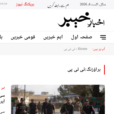
ہم سے رابطہ کریں
بریکنگ نیوز
منگل, اگست 4, 2026
صفحہ اول
اہم خبریں
قومی خبریں
بل
آپ پر ہیں:
Home
»
ٹی ٹی پی
براؤزنگ:
ٹی ٹی پی
امن
سی 
آپر
سی 