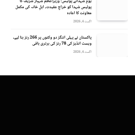
یومِ شہدائے پولیس: وزیراعظم شہباز شریف کا
پولیس شہدا کو خراجِ عقیدت، اہلِ خانہ کی مکمل
معاونت کا اعادہ
اگست 4, 2026
پاکستان نے پہلی اننگز دو وکٹوں پر 266 رنز بنا لیے،
ویسٹ انڈیز کی 78 رنز کی برتری باقی
اگست 4, 2026