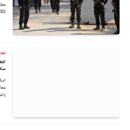
مطلو
(CTD)…
افغان
افغ
سلا
اسلا
معا
باض