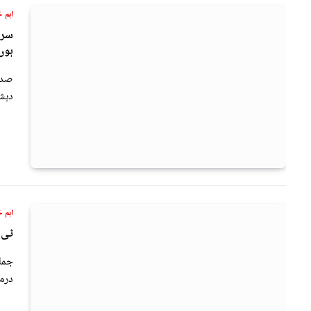
اہم خ
سرح
ہوں
صدر
دہش
اہم خ
ٹی 
جما
درمی