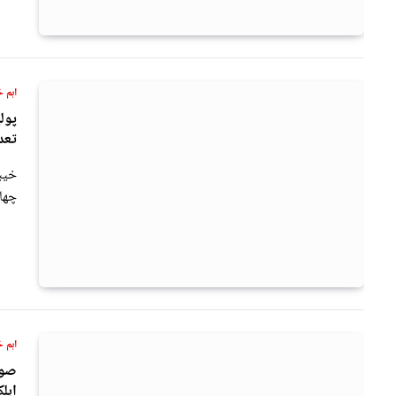
اہم خ
پول
تعد
خیبر
چھاپ
اہم خ
اہل