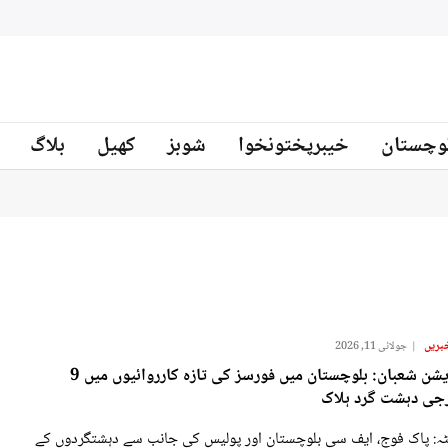
بلوچستان میں سکیورٹی فورسز کی 2 مختلف کارروائیاں ، 12 دہشتگرد ہلاک
نیوز
وچستان
خیبرپختونخوا
شوبز
کھیل
بلاگ
بریں
جولائی 11, 2026
آپریشن شعبان: بلوچستان میں فورسز کی تازہ کارروائیوں میں 9
جی دہشت گرد ہلاک
ٹہ: پاک فوج، ایف سی بلوچستان اور پولیس کی جانب سے دہشتگردوں کے