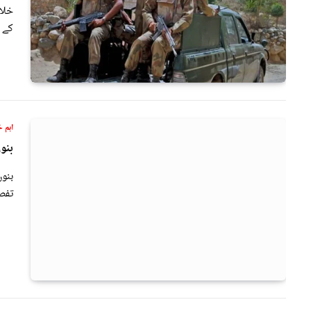
خلاف
کے 
اہم خ
بنوں 
تفص