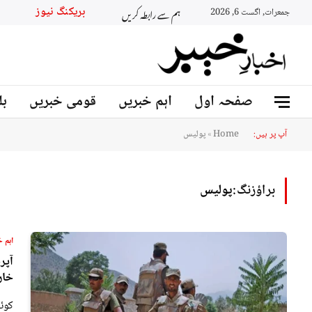
ہم سے رابطہ کریں
بریکنگ 
جمعرات, اگست 6, 2026
صفحہ اول
اہم خبریں
قومی خبریں
بل
آپ پر ہیں:
Home
»
پولیس
براؤزنگ:
پولیس
اہم خ
خار
کوئ