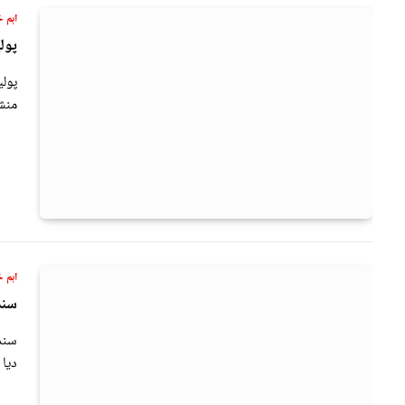
اہم خ
پول
پول
منش
اہم خ
سندھ:11 ہزار سے زائد پولیس اہ
دیا گیا ہے 23 ا