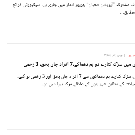
 مشترکہ "آپریشن شعبان” بھرپور انداز میں جاری ہے۔ سیکیورٹی ذرائع
مطابق…
بریں
جون 20, 2026
میں سڑک کنارے دو بم دھماکے،7 افراد جاں بحق، 3 زخمی
بنوں: سڑک کنارے بم دھماکوں سے 7 افراد جاں بحق اور 3 زخمی ہو گئے۔
یلات کے مطابق شہر بنوں کے علاقے مرکہ بیرا میں دو…