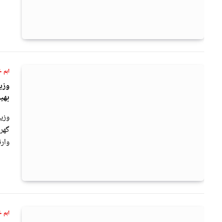
اہم خ
وزی
بھی
وزیر
گھر
وار
اہم خ