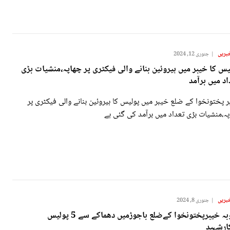
بریں
جنوری 12, 2024
یس کا خیبر میں ہیروئین بنانے والی فیکٹری پر چھاپہ،منشیات بڑی
اد میں برآمد
 پختونخوا کے ضلع خیبر میں پولیس کا ہیروئین بنانے والی فیکٹری پر
ہ،منشیات بڑی تعداد میں برآمد کی گئی ہے
بریں
جنوری 8, 2024
صوبہ خیبرپختونخوا کےضلع باجوڑمیں دھماکے سے 5 پولیس
کارشہید