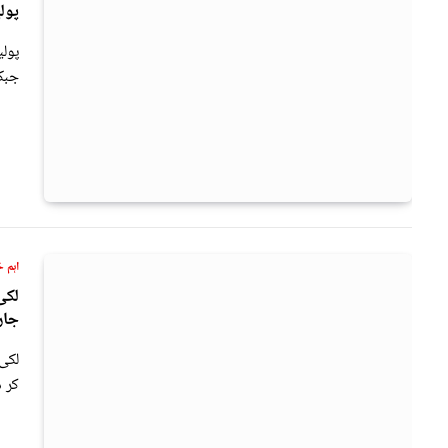
پولیس
جبکہ 4 شہید ہ
اہم خ
لکی
جار
لکی
کر 