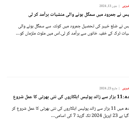
بریں
جون 13, 2024
یس نے جمرود میں سمگل ہونے والی منشیات برآمد کر لی
یس نے ضلع خیبر کی تحصیل جمرود میں کوئٹہ سے سمگل ہونے والی
یات ٹرک کے خفیہ خانوں سے برآمد کر لی۔اس میں ملوث ملزماں کو…
بریں
مارچ 23, 2024
لکاروں کی نئی بھرتی کا عمل شروع
سندھ میں 11 ہزار سے زائد پولیس اہلکاروں کی نئی بھرتی کا عمل شروع کر
پریل 2024 تک گریڈ 7 کی اسامی…