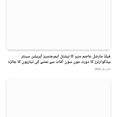
فیلڈ مارشل عاصم منیر کا نیشنل ایمرجنسیز آپریشن سینٹر
ہیڈکوارٹرز کا دورہ، مون سون آفات سے نمٹنے کی تیاریوں کا جائزہ
اگست 4, 2026