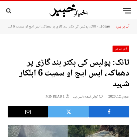
آپ پر ہیں:
Home
»
ٹانک: پولیس کی بکتر بند گاڑی پر دھماکہ، ایس ایچ او سمیت 6 اہلکار شہید
اہم خبریں
ٹانک: پولیس کی بکتر بند گاڑی پر
دھماکہ، ایس ایچ او سمیت 6 اہلکار
شہید
جنوری 12, 2026
کوئی تبصرہ نہیں ہے۔
1 MIN READ