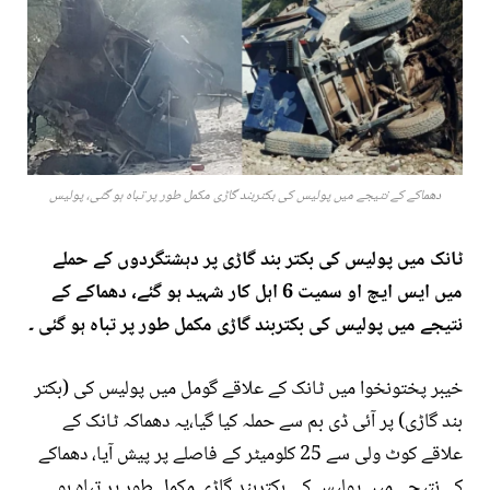
دھماکے کے نتیجے میں پولیس کی بکتربند گاڑی مکمل طور پر تباہ ہو گئی، پولیس
ٹانک میں پولیس کی بکتر بند گاڑی پر دہشتگردوں کے حملے
میں ایس ایچ او سمیت 6 اہل کار شہید ہو گئے، دھماکے کے
نتیجے میں پولیس کی بکتربند گاڑی مکمل طور پر تباہ ہو گئی ۔
خیبر پختونخوا میں ٹانک کے علاقے گومل میں پولیس کی (بکتر
بند گاڑی) پر آئی ڈی بم سے حملہ کیا گیا،یہ دھماکہ ٹانک کے
علاقے کوٹ ولی سے 25 کلومیٹر کے فاصلے پر پیش آیا، دھماکے
کے نتیجے میں پولیس کی بکتربند گاڑی مکمل طور پر تباہ ہو