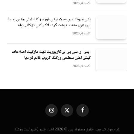
اگست 4, 2026
لکی مروت میں سیکیورٹی فورسز کا انٹیلی جنس بیسڈ
آپریشن، متعدد دہشت گرد ہلاک، کئی ٹھکانے تباہ
اگست 4, 2026
ایس ای سی پی نے کارپوریٹ ڈیٹ مارکیٹ اصلاحات
کیلئے اعلیٰ سطحی ورکنگ گروپ قائم کر دیا
اگست 4, 2026
Instagram
X
Facebook
(Twitter)
تمام مواد کے جملہ حقوق محفوظ ہیں © 2026 اخبار خیبر (خیبر نیٹ ورک)