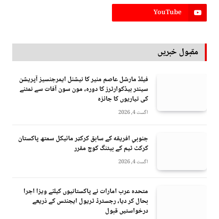
YouTube
مقبول خبریں
فیلڈ مارشل عاصم منیر کا نیشنل ایمرجنسیز آپریشن
سینٹر ہیڈکوارٹرز کا دورہ، مون سون آفات سے نمٹنے
کی تیاریوں کا جائزہ
اگست 4, 2026
جنوبي افريقه کے سابق کرکټر مائیکل سمتھ پاکستان
کرکٹ ٹیم کے بیٹنگ کوچ مقرر
اگست 4, 2026
متحدہ عرب امارات نے پاکستانیوں کیلئے ویزا اجرا
بحال کر دیا، رجسٹرڈ ٹریول ایجنٹس کے ذریعے
درخواستیں قبول