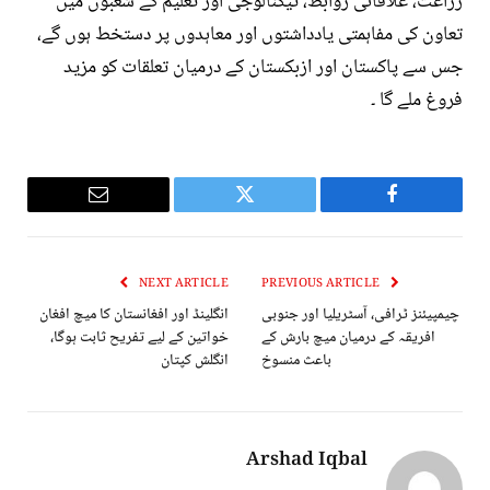
زراعت، علاقائی روابط، ٹیکنالوجی اور تعلیم کے شعبوں میں
تعاون کی مفاہمتی یادداشتوں اور معاہدوں پر دستخط ہوں گے،
جس سے پاکستان اور ازبکستان کے درمیان تعلقات کو مزید
فروغ ملے گا ۔
Email
Twitter
Facebook
NEXT ARTICLE
PREVIOUS ARTICLE
چیمپیئنز ٹرافی، آسٹریلیا اور جنوبی
انگلینڈ اور افغانستان کا میچ افغان
افریقہ کے درمیان میچ بارش کے
خواتین کے لیے تفریح ثابت ہوگا،
باعث منسوخ
انگلش کپتان
Arshad Iqbal