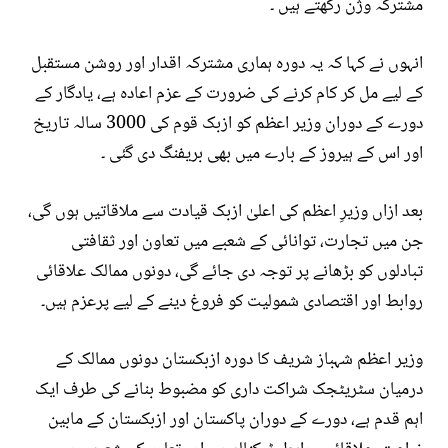
مشترکہ وژن رکھتے ہیں ۔
انہوں نے کہا کہ یہ دورہ ہماری مشترکہ اقدار اور روشن مستقبل
کے لیے مل کر کام کرنے کی ضرورت کے عزم اعادہ ہے، یادگار کے
دورے کے دوران وزیر اعظم کو ازبک قوم کی 3000 سالہ تاریخ
اور اس کے ہیروز کے بارے میں بھی بریفنگ دی گئی ۔
بعد ازاں وزیرِ اعظم کی اعلیٰ ازبک قیادت سے ملاقاتیں ہوں گی،
جن میں تجارت، توانائی کے شعبے میں تعاون اور ثقافتی
تبادلوں کو بڑھانے پر توجہ دی جائے گی، دونوں ممالک علاقائی
روابط اور اقتصادی شمولیت کو فروغ دینے کے لیے پرعزم ہیں۔
وزیر اعظم شہباز شریف کا دورہ ازبکستان دونوں ممالک کے
درمیان سٹریٹجک شراکت داری کو مضبوط بنانے کی طرف ایک
اہم قدم ہے، دورے کے دوران پاکستان اور ازبکستان کے مابین