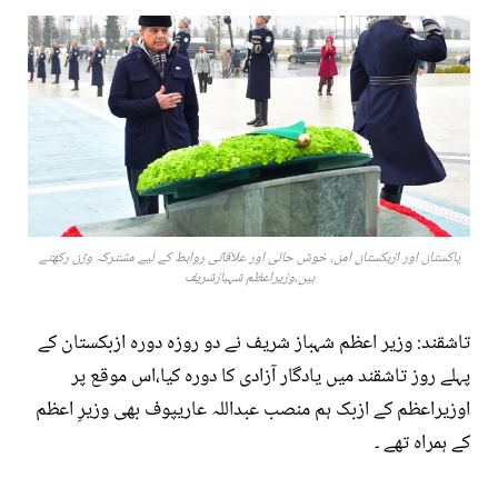
پاکستان اور ازبکستان امن، خوش حالی اور علاقائی روابط کے لیے مشترکہ وژن رکھتے
ہیں،وزیراعظم شہبازشریف
تاشقند: وزیر اعظم شہباز شریف نے دو روزہ دورہ ازبکستان کے
پہلے روز تاشقند میں یادگار آزادی کا دورہ کیا،اس موقع پر
اوزیراعظم کے ازبک ہم منصب عبداللہ عاریپوف بھی وزیرِ اعظم
کے ہمراہ تھے ۔