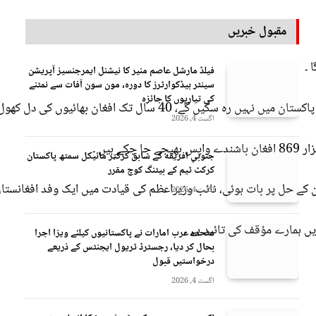
مقبول خبریں
فیلڈ مارشل عاصم منیر کا نیشنل ایمرجنسیز آپریشن
سینٹر ہیڈکوارٹرز کا دورہ، مون سون آفات سے نمٹنے
کی تیاریوں کا جائزہ
اگست 4, 2026
جنوبي افريقه کے سابق کرکټر مائیکل سمتھ پاکستان
کرکٹ ٹیم کے بیٹنگ کوچ مقرر
 کے حل پر بات ہوئی، نائب وزیراعظم کی قیادت میں ایک وفد افغانستان 
اگست 4, 2026
متحدہ عرب امارات نے پاکستانیوں کیلئے ویزا اجرا
بحال کر دیا، رجسٹرڈ ٹریول ایجنٹس کے ذریعے
درخواستیں قبول
اگست 4, 2026