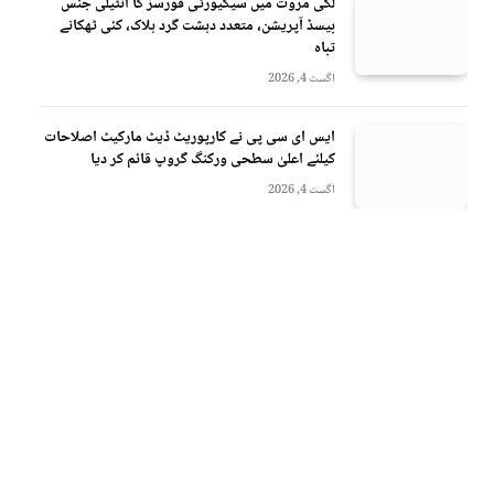
لکی مروت میں سیکیورٹی فورسز کا انٹیلی جنس
بیسڈ آپریشن، متعدد دہشت گرد ہلاک، کئی ٹھکانے
تباہ
اگست 4, 2026
ایس ای سی پی نے کارپوریٹ ڈیٹ مارکیٹ اصلاحات
کیلئے اعلیٰ سطحی ورکنگ گروپ قائم کر دیا
اگست 4, 2026