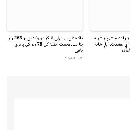
وزیراعظم شہباز شریف
پاکستان نے پہلی اننگز دو وکٹوں پر 266 رنز
جِ عقیدت، اہلِ خانہ
بنا لیے، ویسٹ انڈیز کی 78 رنز کی برتری
عادہ
باقی
اگست 4, 2026