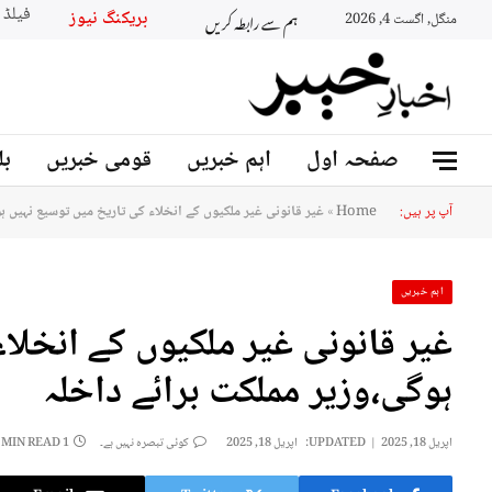
ہم سے رابطہ کریں
بریکنگ نیو
منگل, اگست 4, 2026
صفحہ اول
اہم خبریں
قومی خبریں
بل
آپ پر ہیں:
Home
»
غیر قانونی غیر ملکیوں کے انخلاء کی تاریخ میں توسیع نہیں ہو
اہم خبریں
غیر قانونی غیر ملکیوں کے انخلا
ہوگی،وزیر مملکت برائے داخلہ
اپریل 18, 2025
UPDATED:
اپریل 18, 2025
کوئی تبصرہ نہیں ہے۔
1 MIN READ