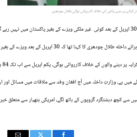
کان کرائے پر دینے والوں کے خلاف کارروائی ہوگی،طلال چودھری
ل تک افغان بھائیوں کی دل کھول کر میزبانی کی، دنیا میں کوئی ملک ایسا نہیں جہاں بغیر ویزے کے رہائش اختيار کی جائے ۔
 خلاف کارروائی ہوگی، یکم اپریل سے اب تک 84 ہزار 869 افغان باشندے واپس بھیجے جا چکے ہیں ۔
ے میں ہے، وزارتِ داخلہ میں آج افغان وفد سے ملاقات میں مسائل اور ان