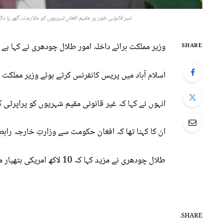
غیر قانونی طور پر مقیم افغان شہریوں کو ملازمت، گھر یا د
وزیر مملکت برائے داخلہ امور طلال چودھری نے کہا ہے 30 اپریل کے بعد کوئی غیر ملکی ویزے کے بغیر پاکستان میں نہیں رہے گا ۔
SHARE
اسلام آباد میں پریس کانفرنس کرتے ہوئے وزیر مملکت برائے داخله طلال چودھری کا کہنا تھا کہ 30 اپریل کے بعد ویزے کے بغیر پاکستان میں نہیں رہ سکیں گے، 40 سا
انہوں نے کہا کہ غیر قانونی مقیم شہریوں کو پراپرٹی کرایہ پر دینے والوں کے
ان کا کہنا تھا کہ افغان حکومت سے وزارتِ خارجہ رابط
طلال چودھری نے مزید کہا کہ 10 لاکھ امریکی ہتھیار میں سے کچھ دہشتگرد گروپوں کے ہاتھ لگے، امریکی ہتھیار سے متعلق خبریں ہمارے مؤقف کی تائید ہے ۔
SHARE.