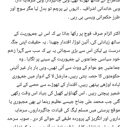
سامراج کے ساتھ کھڑے تھے، وہی جاگیردار، وہی سرمایہ دار،
وہی خاندانی اشرافیہ ۔ انہوں نے پرچم تو بدل لیا مگر سوچ اور
طرزِ حکمرانی ویسی ہی رہی ۔
اکثر الزام صرف فوج پر رکھا جاتا ہے کہ اس نے جمہوریت کے
ساتھ زیادتی کی، آئین توڑا، اقتدار چھینا ۔ یہ حقیقت اپنی جگہ
درست ہے لیکن اس سے بڑی سچائی یہ ہے کہ سب سے گہرا زخم
خود سیاسی جماعتوں نے جمہوریت کے سینے پر لگایا ۔ وہ
جماعتیں جو عوام کے ووٹ سے آئی تھیں، وہی بار بار غیر آئینی
حکومتوں کا حصہ بنتی رہیں، مارشل لا کے ادوار میں جمہوری
لبادہ اوڑھے بیٹھی رہیں، اقتدار کے تھوڑے سے حصے کے لئے
ضمیر بیچتی رہیں ۔ اس گھناؤنے کھیل کی بنیاد اس وقت رکھی
گئی جب محمد علی جناح جیسے عظیم رہنما نے بھی مجبوری یا
موقع پرستی میں مسلم لیگ کی قیادت جاگیرداروں، سرمایہ
داروں اور انگریز کے پروردہ طبقے کے حوالے کر دی ۔ صوبہ سرحد