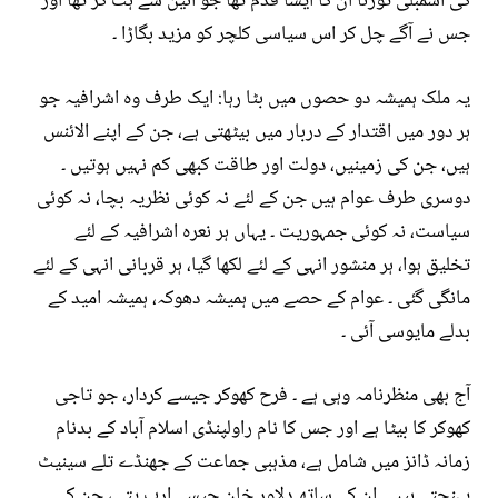
کی اسمبلی توڑنا ان کا ایسا قدم تھا جو آئین سے ہٹ کر تھا اور
جس نے آگے چل کر اس سیاسی کلچر کو مزید بگاڑا ۔
یہ ملک ہمیشہ دو حصوں میں بٹا رہا: ایک طرف وہ اشرافیہ جو
ہر دور میں اقتدار کے دربار میں بیٹھتی ہے، جن کے اپنے الائنس
ہیں، جن کی زمینیں، دولت اور طاقت کبھی کم نہیں ہوتیں ۔
دوسری طرف عوام ہیں جن کے لئے نہ کوئی نظریہ بچا، نہ کوئی
سیاست، نہ کوئی جمہوریت ۔ یہاں ہر نعرہ اشرافیہ کے لئے
تخلیق ہوا، ہر منشور انہی کے لئے لکھا گیا، ہر قربانی انہی کے لئے
مانگی گئی ۔ عوام کے حصے میں ہمیشہ دھوکہ، ہمیشہ امید کے
بدلے مایوسی آئی ۔
آج بھی منظرنامہ وہی ہے ۔ فرح کھوکر جیسے کردار، جو تاجی
کھوکر کا بیٹا ہے اور جس کا نام راولپنڈی اسلام آباد کے بدنام
زمانہ ڈانز میں شامل ہے، مذہبی جماعت کے جھنڈے تلے سینیٹ
پہنچتے ہیں ۔ ان کے ساتھ دلاور خان جیسے ارب پتی، جن کی