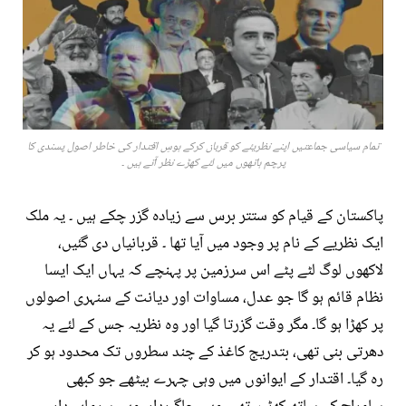
تمام سیاسی جماعتیں اپنے نظریئے کو قربان کرکے ہوسِ اقتدار کی خاطر اصول پسندی کا
پرچم ہاتھوں میں لئے کھڑے نظر آتے ہیں ۔
پاکستان کے قیام کو ستتر برس سے زیادہ گزر چکے ہیں ۔ یہ ملک
ایک نظریے کے نام پر وجود میں آیا تھا ۔ قربانیاں دی گئیں،
لاکھوں لوگ لٹے پٹے اس سرزمین پر پہنچے کہ یہاں ایک ایسا
نظام قائم ہو گا جو عدل، مساوات اور دیانت کے سنہری اصولوں
پر کھڑا ہو گا۔ مگر وقت گزرتا گیا اور وہ نظریہ جس کے لئے یہ
دھرتی بنی تھی، بتدریج کاغذ کے چند سطروں تک محدود ہو کر
رہ گیا۔ اقتدار کے ایوانوں میں وہی چہرے بیٹھے جو کبھی