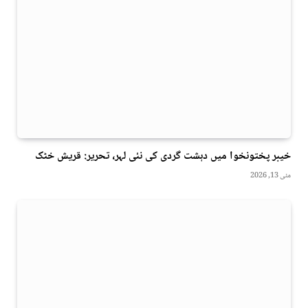
خیبر پختونخوا میں دہشت گردی کی نئی لہر، تحریر: قریش خٹک
مئی 13, 2026