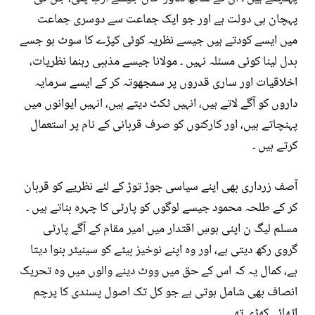
پہچان ہی دولت ہے اور جو ایک جماعت سے دوسری جماعت
میں ایسے کودتے ہیں جیسے نظریہ کوئی کپڑے کا سوٹ ہو جسے
بدل لینا کوئی مسئلہ نہیں ۔ مولانا جیسے مذہبی رہنما نظریات،
اخلاقیات اور ساری قدروں پر سمجھوتہ کر کے ایسے سرمایہ
داروں کو آگے لاتے ہیں، انہیں ٹکٹ دیتے ہیں، انہیں ایوانوں میں
پہنچاتے ہیں، اور کارکنوں کو صرف قربانی کے نام پر استعمال
کرتے ہیں ۔
آصف زرداری بھی اپنے سیاسی جوڑ توڑ کے لئے نظریے کو قربان
کر کے طلحہ محمود جیسے لوگوں کو پارٹی کا چہرہ بناتے ہیں ۔
مسلم لیگ ن اپنی ہوسِ اقتدار میں امیر مقام کے آگے پارٹی
گروی رکھ دیتی ہے، اور وہ اپنے نوخیز بیٹے کو سینیٹر بنوا دیتا
ہے، کمال یہ کہ اس کے حق میں ووٹ دینے والوں میں وہ تحریک
انصاف بھی شامل ہوتی ہے جو کل تک اصول پسندی کا پرچم
اٹھائے کھڑی تھی ۔