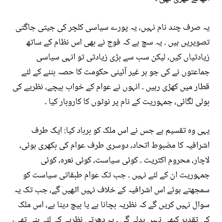
یہ صرف چند نام نہیں، یہ پورے سیاسی کلچر کی جیتی جاگتی
تصویریں ہیں ۔ یہ سچ ہے کہ فوج نے بھی اس نظام کے ساتھ
زیادتیاں کیں، لیکن سب سے بڑی زیادتی تو انہی سیاسی
جماعتوں نے کی جو ہر غیر آئینی حکومت کا حصہ بننے کے لئے
قطار میں کھڑی رہیں ۔ انہوں نے عوام کے خواب بیچے، نظریے کی
بولی لگائی، جمہوریت کے نام پر نوٹوں کا کاروبار کیا ۔
یہی وہ تقسیم ہے جس نے اس ملک کو برباد کیا: ایک طرف
اشرافیہ کا مضبوط اتحاد، دوسری طرف عوام کی بکھری ہوئی،
لاچار، محروم اکثریت ۔ کوئی سیاست، کوئی نعرہ، کوئی
جمہوریت ان کے لئے نہیں ۔ جب تک عوام طبقاتی سیاست کو
سمجھتے ہوئے اس اشرافیہ کے خلاف نہیں اٹھیں گے، جب تک یہ
سوال نہیں کریں گے کہ نظریہ بچانا ہے یا بیچ دینا ہے، اس ملک
کی تقدیر کبھی نہیں بدلے گی ۔ یہ دھرتی نظریے کے لئے بنی تھی،