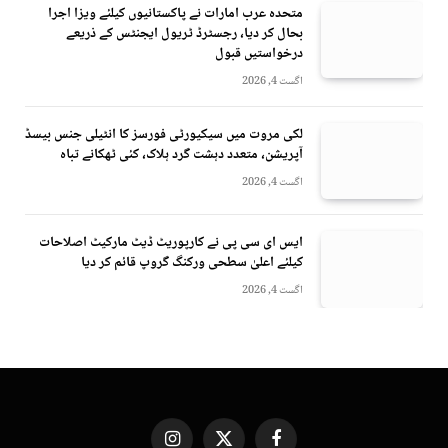
متحدہ عرب امارات نے پاکستانیوں کیلئے ویزا اجرا
بحال کر دیا، رجسٹرڈ ٹریول ایجنٹس کے ذریعے
درخواستیں قبول
اگست 4, 2026
لکی مروت میں سیکیورٹی فورسز کا انٹیلی جنس بیسڈ
آپریشن، متعدد دہشت گرد ہلاک، کئی ٹھکانے تباہ
اگست 4, 2026
ایس ای سی پی نے کارپوریٹ ڈیٹ مارکیٹ اصلاحات
کیلئے اعلیٰ سطحی ورکنگ گروپ قائم کر دیا
اگست 4, 2026
Instagram
X
Facebook