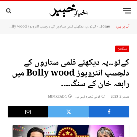
آپ پر ہیں:
Home
»
کےٹو۔۔پہ دیکھئے فلمی ستاروں کے دلچسپ انٹرویوز Bolly wood میں رابعہ خان کے سنگ۔۔۔۔
میگزین
کےٹو۔۔پہ دیکھئے فلمی ستاروں کے
دلچسپ انٹرویوز Bolly wood میں
رابعہ خان کے سنگ۔۔۔۔
دسمبر 2, 2025
کوئی تبصرہ نہیں ہے۔
1 MIN READ