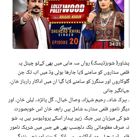
پشاور( شوبزڈیسک) رواں سہ ماہی میں بھی کےٹو چینل پہ
فلمی ستاروں کو سامنے لایا جارھا بولی وڈ میں اب تک جن
گلوکاروں اور سنگرز کو سامنے لایا گیا ان میں اداکار رارباز خان۔
جہانگیر جانی
۔ ببرک شاہ۔۔ رحیم شہزاد۔ وصال خیال۔۔ گل پانڑہ۔۔ لیلی خان۔ اور
دیگر نامور فلمی ستارے شامل ہیں رابعہ خان اس خوبصورت
شو کی میزبان ہیں جبکہ زبیر بیدار اسکے پروڈیوسر ہیں یہ شو
نہ صرف معلوماتی بلکہ دلچسپ بھی ھے جس میں شریک نامور
فلمی اسٹیج ٹی وی اداکاروں سے انکے کیریئر اور نجی زندگی