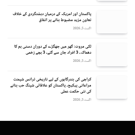
پاکستان اور امریکہ کے درمیان دہشتگردی کے خلاف
تعاون مزید مضبوط بنانے پر اتفاق
اگست 5, 2026
لکی مروت: گھر میں جھگڑے کے دوران دستی بم کا
دھماکہ، 3 افراد جان سے گئے، 3 بچے زخمی
اگست 5, 2026
کراچی کی بندرگاہوں کے لیے تاریخی ٹرانس شپمنٹ
مراعاتی پیکیج، پاکستان کو علاقائی شپنگ حب بنانے
کی نئی حکمت عملی
اگست 5, 2026