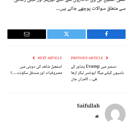
سے متعلق سوالات پوچھے جاتے ہیں۔۔۔
Email
Twitter
Facebook
NEXT ARTICLE
PREVIOUS ARTICLE
دسمبر میں Evamp پشاور کے
اسمعیل شاھد کی دوبئی میں
باسیوں کیلئے میگا ایونٹس لیکر ارھا
مصروفیات اور مستقل سکونت۔۔۔۔؟
ھے۔۔۔ کامران جان
Saifullah
Website