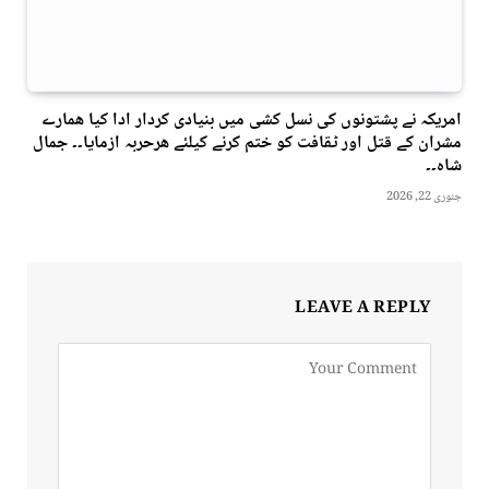
امریکہ نے پشتونوں کی نسل کشی میں بنیادی کردار ادا کیا ھمارے
مشران کے قتل اور ٹقافت کو ختم کرنے کیلئے ھرحربہ ازمایا۔۔ جمال
شاہ۔۔
جنوری 22, 2026
LEAVE A REPLY