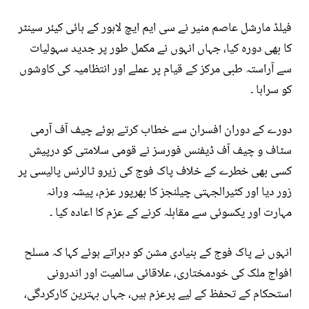
فیلڈ مارشل عاصم منیر نے سی ایم ایچ لاہور کے ہائی کیئر سینٹر
کا بھی دورہ کیا، جہاں انہوں نے مکمل طور پر جدید سہولیات
سے آراستہ طبی مرکز کے قیام پر عملے اور انتظامیہ کی کاوشوں
کو سراہا ۔
دورے کے دوران افسران سے خطاب کرتے ہوئے چیف آف آرمی
سٹاف و چیف آف ڈیفنس فورسز نے قومی سلامتی کو درپیش
کسی بھی خطرے کے خلاف پاک فوج کی زیرو ٹالرنس پالیسی پر
زور دیا اور کثیرالجہتی چیلنجز کا بھرپور عزم، پیشہ ورانہ
مہارت اور یکسوئی سے مقابلہ کرنے کے عزم کا اعادہ کیا ۔
انہوں نے پاک فوج کے بنیادی مشن کو دہراتے ہوئے کہا کہ مسلح
افواج ملک کی خودمختاری، علاقائی سالمیت اور اندرونی
استحکام کے تحفظ کے لیے پرعزم ہیں، جہاں بہترین کارکردگی،