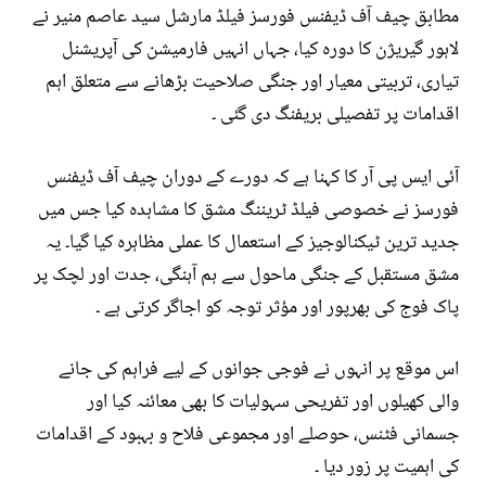
مطابق چیف آف ڈیفنس فورسز فیلڈ مارشل سید عاصم منیر نے
لاہور گیریژن کا دورہ کیا، جہاں انہیں فارمیشن کی آپریشنل
تیاری، تربیتی معیار اور جنگی صلاحیت بڑھانے سے متعلق اہم
اقدامات پر تفصیلی بریفنگ دی گئی ۔
آئی ایس پی آر کا کہنا ہے کہ دورے کے دوران چیف آف ڈیفنس
فورسز نے خصوصی فیلڈ ٹریننگ مشق کا مشاہدہ کیا جس میں
جدید ترین ٹیکنالوجیز کے استعمال کا عملی مظاہرہ کیا گیا۔ یہ
مشق مستقبل کے جنگی ماحول سے ہم آہنگی، جدت اور لچک پر
پاک فوج کی بھرپور اور مؤثر توجہ کو اجاگر کرتی ہے ۔
اس موقع پر انہوں نے فوجی جوانوں کے لیے فراہم کی جانے
والی کھیلوں اور تفریحی سہولیات کا بھی معائنہ کیا اور
جسمانی فٹنس، حوصلے اور مجموعی فلاح و بہبود کے اقدامات
کی اہمیت پر زور دیا ۔