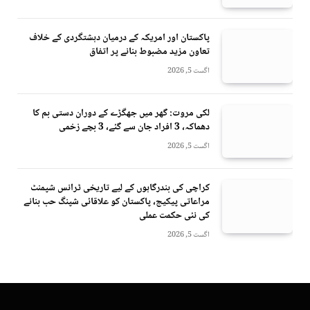
پاکستان اور امریکہ کے درمیان دہشتگردی کے خلاف
تعاون مزید مضبوط بنانے پر اتفاق
اگست 5, 2026
لکی مروت: گھر میں جھگڑے کے دوران دستی بم کا
دھماکہ، 3 افراد جان سے گئے، 3 بچے زخمی
اگست 5, 2026
کراچی کی بندرگاہوں کے لیے تاریخی ٹرانس شپمنٹ
مراعاتی پیکیج، پاکستان کو علاقائی شپنگ حب بنانے
کی نئی حکمت عملی
اگست 5, 2026