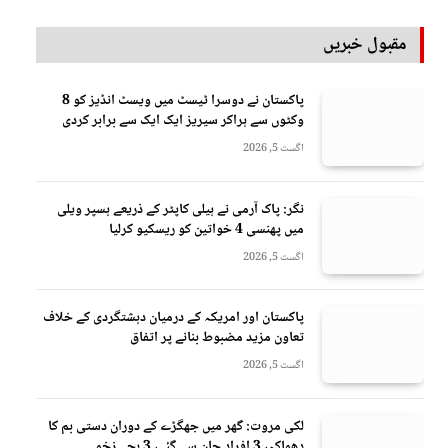
مقبول خبریں
پاکستان نے دوسرا ٹیسٹ میں ویسٹ انڈیز کو 8
وکٹوں سے ہراکر سیریز ایک ایک سے برابر کردی
اگست 5, 2026
نگر: پاک آرمی نے ہیلی کاپٹر کے ذریعے ہسپر ویلی
میں پھنسی 4 خواتین کو ریسکیو کرلیا
اگست 5, 2026
پاکستان اور امریکہ کے درمیان دہشتگردی کے خلاف
تعاون مزید مضبوط بنانے پر اتفاق
اگست 5, 2026
لکی مروت: گھر میں جھگڑے کے دوران دستی بم کا
دھماکہ، 3 افراد جان سے گئے، 3 بچے زخمی