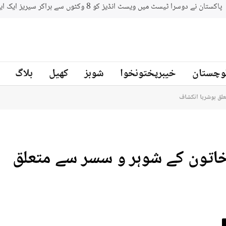
وچستان
خیبرپختونخوا
شوبز
کھیل
بلاگ
علق ہوشربا انکشاف
خاتون کے شوہر و سسر سے متعلق