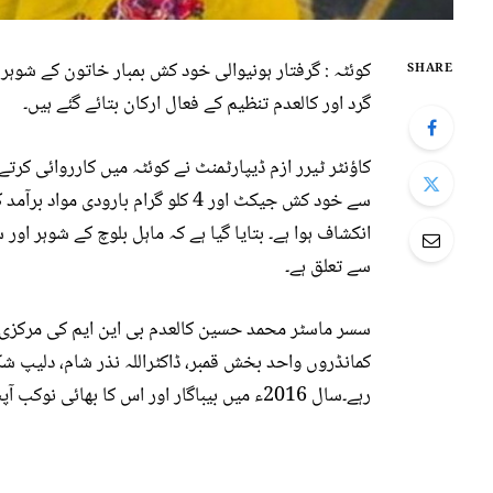
کوئٹہ : گرفتار ہونیوالی خود کش بمبار خاتون کے شوہ
SHARE
گرد اور کالعدم تنظیم کے فعال ارکان بتائے گئے ہیں۔
کاﺅنٹر ٹیرر ازم ڈیپارٹمنٹ نے کوئٹہ میں کارروائی کر
سے خود کش جیکٹ اور 4 کلو گرام با
انکشاف ہوا ہے۔ بتایا گیا ہے کہ ماہل بلوچ کے شوہر ا
سے تعلق ہے۔
سسر ماسٹر محمد حسین کالعدم بی این ایم کی مرکزی ک
کمانڈروں واحد بخش قمبر، ڈاکٹراللہ نذر شام، دلیپ شک
رہے۔سال 2016ء میں بیباگار اور اس کا بھائی نوکب آپس میں پیسے اور ہتھیاروں کی لڑائی میں مارے گئے تھے۔