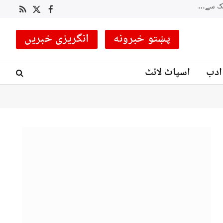
نگر: پاک آرمی نے ہیلی کاپٹر کے ذریعے ہسپر ویلی میں پھنسی 4 خواتین کو ریسکیو کرلیا
RSS
Facebook
X
(Twitter)
پښتو خبرونه
انگریزی خبریں
ادب
اسپاٹ لائٹ