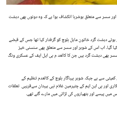
ر اور سسر سے متعلق ہوشربا انکشاف ہوا ہے کہ وہ دونوں بھی دہشت
تے ہوئے دہشت گرد خاتون ماہل بلوچ کو گرفتار کیا تھا جس کے قبضے
رودی مواد برآمد کیا گیا۔ اب اس کے شوہر اور سسر سے متعلق بھی سنسنی خیز
ور سسر بھی دہشت گرد ہیں جن کا کالعد م بی ایل ایف کے عسکری ونگ
میٹی سے ہے جبکہ شوہر بیباگار بلوچ کے کالعدم تنظیم کے
اری اور بی این ایم کے چئیرمین غلام نبی ہیبتان سےقریبی تعلقات