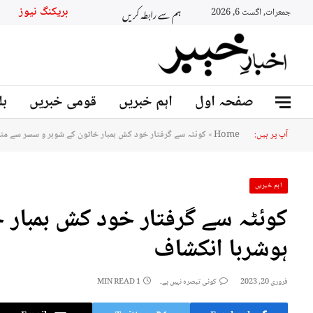
ہم سے رابطہ کریں
بریکنگ نیوز
جمعرات, اگست 6, 2026
صفحہ اول
اہم خبریں
قومی خبریں
بل
آپ پر ہیں:
Home
»
کوئٹہ سے گرفتار خود کش بمبار خاتون کے شوہر و سسر سے مت
اہم خبریں
کوئٹہ سے گرفتار خود کش بمبار 
ہوشربا انکشاف
فروری 20, 2023
کوئی تبصرہ نہیں ہے۔
1 MIN READ