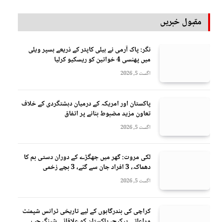
مقبول خبریں
نگر: پاک آرمی نے ہیلی کاپٹر کے ذریعے ہسپر ویلی
میں پھنسی 4 خواتین کو ریسکیو کرلیا
اگست 5, 2026
پاکستان اور امریکہ کے درمیان دہشتگردی کے خلاف
تعاون مزید مضبوط بنانے پر اتفاق
اگست 5, 2026
لکی مروت: گھر میں جھگڑے کے دوران دستی بم کا
دھماکہ، 3 افراد جان سے گئے، 3 بچے زخمی
اگست 5, 2026
کراچی کی بندرگاہوں کے لیے تاریخی ٹرانس شپمنٹ
مراعاتی پیکیج، پاکستان کو علاقائی شپنگ حب