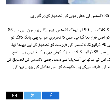
محکمہ ٹرانسپورٹ کے پی کی دستاویزات کے مطابق ہانگ کانگ سے 90 ڈرائیونگ لائسنس بھیجےگئے ہیں۔جن میں سے 85
 صرف 5 ڈرائیونگ لائسنس کو اصل قرار دیا گیا ہے۔ جس کا تحریری جواب بھی ہانگ کانگ کو
بھجوادیا گیا ہے۔ ان دستاویز ات کے مطابق ہانگ کانگ نے 90 ڈرائیونگ لائسنس کی فہرست کو تصدیق کے لیے بھیجا تھا۔
جس کی تصدیق کا عمل شروع ہوا تو پتا جلا کہ 90 میں سے 85 ڈرائیونگ لائسنسز کا کوئی بھی ریکارڈ نہیں ہے۔واضح
ہ چند روز قبل ہانگ کانگ سے 90 اور جبکہ اس کے ساتھ ہی آسٹریلیا سے متعددجعلی لائسنس کی تصدیق کی
جہ کی طرف سےکے پی حکومت کو اس معاملے کی چھان بین کی
Email
Twitter
Facebook