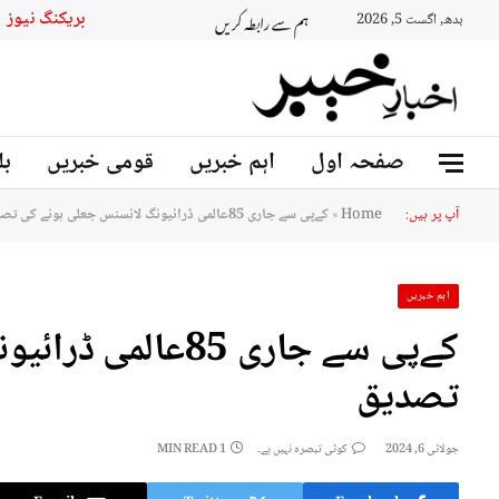
ہم سے رابطہ کریں
بریکنگ نیوز
بدھ, اگست 5, 2026
صفحہ اول
اہم خبریں
قومی خبریں
بل
آپ پر ہیں:
Home
»
کےپی سے جاری 85عالمی ڈرائیونگ لائسنس جعلی ہونے کی تصدیق
اہم خبریں
کےپی سے جاری 85عا
تصدیق
جولائی 6, 2024
کوئی تبصرہ نہیں ہے۔
1 MIN READ