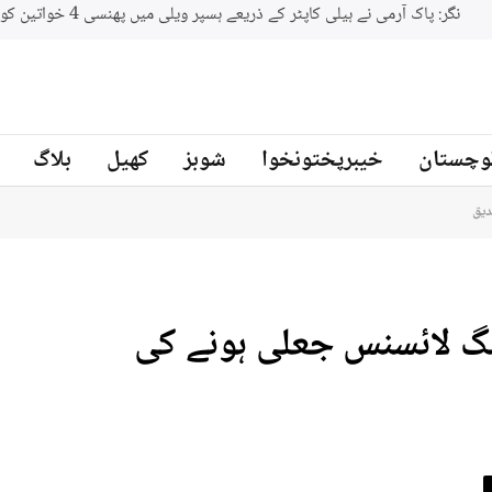
پاکستان اور امریکہ کے درمیان دہشتگردی کے خلاف تعاون مزید مضبوط بنا
وچستان
خیبرپختونخوا
شوبز
کھیل
بلاگ
لمی ڈرائیونگ لائسنس جعلی ہونے کی