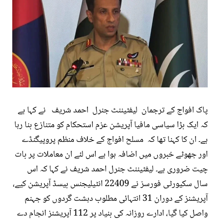
پاک افواج کے ترجمان لیفٹیننٹ جنرل احمد شریف نے کہا ہے
کہ ایک بڑا سیاسی مافیا آپریشن عزم استحکام کو متنازع بنا رہا
ہے۔ ان کا کہنا تھا کہ مسلح افواج کے خلاف منظم پروپیگنڈے
اور جھوٹے خبروں میں اضافہ ہوا ہے اس لئے ان معاملات پر بات
چیت ضروری ہے۔ لیفٹیننٹ جنرل احمد شریف نے کہا کہ اس
سال سکیورٹی فورسز نے 22409 انٹیلیجنس بیسڈ آپریشن کیے،
آپریشنز کے دوران 31 انتہائی مطلوب دہشت گردوں کو جہنم
واصل کیا گیا، ادارے روزانہ کی بنیاد پر 112 آپریشنز انجام دے