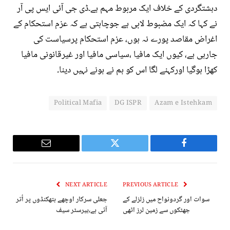
دہشتگردی کے خلاف ایک مربوط مہم ہے۔ڈی جی آئی ایس پی آر
نے کہا کہ ایک مضبوط لابی ہے جوچاہتی ہے کہ عزم استحکام کے
اغراض مقاصد پورے نہ ہوں، عزم استحکام پرسیاست کی
جارہی ہے، کیوں ایک مافیا ،سیاسی مافیا اور غیرقانونی مافیا
کھڑا ہوگیا اورکہنے لگا اس کو ہم نے ہونے نہیں دینا۔
Political Mafia
DG ISPR
Azam e Istehkam
Email
Twitter
Facebook
NEXT ARTICLE
PREVIOUS ARTICLE
سوات اور گردونواح میں زلزلے کے
جعلی سرکار اوچھے ہتھکنڈوں پر اُتر
جھٹکوں سے زمین لرز اٹھی
آئی ہے،بیرسٹر سیف