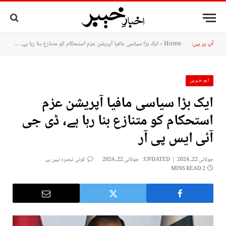
آپ پر ہیں:
Home
»
ایک بڑا سیاسی مافیا آپریشن عزم استحکام کو متنازع بنا رہا ہے، ڈی جی آئی ایس پی آر
اہم خبریں
ایک بڑا سیاسی مافیا آپریشن عزم
استحکام کو متنازع بنا رہا ہے، ڈی جی
آئی ایس پی آر
جولائی 22, 2024
UPDATED:
جولائی 22, 2024
کوئی تبصرہ نہیں ہے۔
2 MINS READ