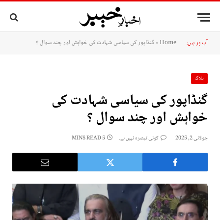
آپ پر ہیں:
Home
»
گنڈاپور کی سیاسی شہادت کی خواہش اور چند سوال ؟
بلاگ
گنڈاپور کی سیاسی شہادت کی
خواہش اور چند سوال ؟
جولائی 2, 2025
کوئی تبصرہ نہیں ہے۔
5 MINS READ