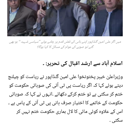
میں اگر علی امین گنڈاپور اپنے بانی کے نقش قدم پر چلتے ہوئے ’’سیاسی شہید ‘‘ ہو بھی
گئے تو صوبے کے عوام کے مسائل کا کیا ہوگا؟
اسلام آباد سے ارشد اقبال کی تحریر: ۔
وزیراعلیٰ خیبر پختونخوا علی امین گنڈاپور نے ریاست کو چیلنج
دیتے ہوئے کہا کہ اگر ریاست پی ٹی آئی کی صوبائی حکومت کو
ختم کر سکتی ہے تو ختم کرکے دکھائے ۔انہوں نے کہا کہ صوبائی
حکومت کے خاتمے کا اختیار صرف بانی پی ٹی آئی کے پاس ہے ،
اس کے علاوہ کوئی مائی کا لال ہماری حکومت ختم نہیں کر
سکتی ۔