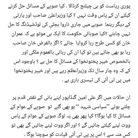
پوری ریاست کو ہی چیلنج کرڈالا ۔ کیا صوبے کے مسائل حل کرنے
کیلئے ان کے پاس وقت نہیں ؟ کیا وزیراعلیٰ صاحب اور پارٹی
کے دیگر رہنما صوبے میں جاری ناروا بجلی کی لوڈشیڈنگ کا حل
نہیں چاہتے ؟کیا صوبائی حکومت کا ایک ہی موٹو ہے کہ عمران
خان کو کسی طرح رہا کروایا جائے ؟ اگر بالفرض خان صاحب
رہا ہو بھی جاتے ہیں تو کیا ان کی رہائی بالعموم ملکی اور
بالخصوص خیبر پختونخوا کے مسائل کا حل ہے ؟ باوجود اس
کے کہ وہ چار سال تک وزیراعظم رہے ہیں اور خیبر پختونخوا
میں پی ٹی آئی کی تیسری باری ہے ۔
ان حالات میں اگر علی امین گنڈاپور اپنے بانی کے نقش قدم پر
چلتے ہوئے ’’سیاسی شہید ‘‘ ہو بھی گئے تو صوبے کے عوام کے
مسائل کا کیا ہوگا؟ کیا پھر بھی یہ لوگ صوبے کے عوام کے پاس
ووٹ لینے کیلئے جائیں گے ؟ اور اگر ووٹ لینے جائیں گے بھی تو
کس منہ سے ؟ اس پر پی ٹی آئی قیادت کو سوچنا ہوگا ۔