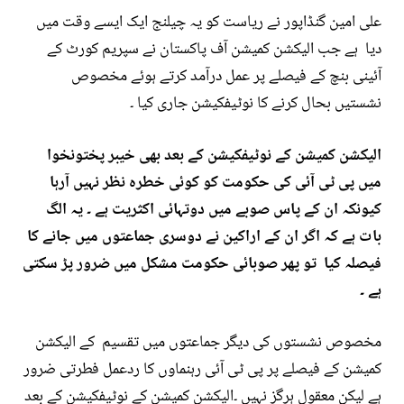
علی امین گنڈاپور نے ریاست کو یہ چیلنج ایک ایسے وقت میں
دیا ہے جب الیکشن کمیشن آف پاکستان نے سپریم کورٹ کے
آئینی بنچ کے فیصلے پر عمل درآمد کرتے ہوئے مخصوص
نشستیں بحال کرنے کا نوٹیفکیشن جاری کیا ۔
الیکشن کمیشن کے نوٹیفکیشن کے بعد بھی خیبر پختونخوا
میں پی ٹی آئی کی حکومت کو کوئی خطرہ نظر نہیں آرہا
کیونکہ ان کے پاس صوبے میں دوتہائی اکثریت ہے ۔ یہ الگ
بات ہے کہ اگر ان کے اراکین نے دوسری جماعتوں میں جانے کا
فیصلہ کیا تو پھر صوبائی حکومت مشکل میں ضرور پڑ سکتی
ہے ۔
مخصوص نشستوں کی دیگر جماعتوں میں تقسیم کے الیکشن
کمیشن کے فیصلے پر پی ٹی آئی رہنماوں کا ردعمل فطرتی ضرور
ہے لیکن معقول ہرگز نہیں ۔الیکشن کمیشن کے نوٹیفکیشن کے بعد