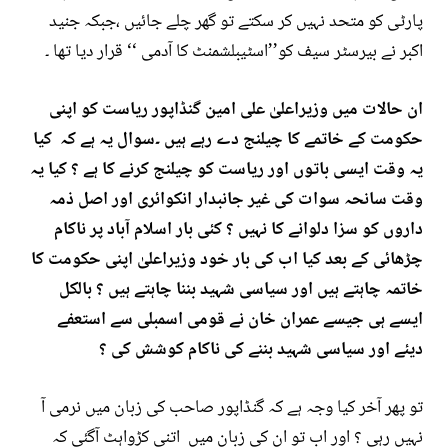
پارٹی کو متحد نہیں کر سکتے تو گھر چلے جائیں ،جبکہ جنید
اکبر نے بیرسٹر سیف کو’’اسٹیبلشمنٹ کا آدمی ‘‘ قرار دیا تھا ۔
ان حالات میں وزیراعلیٰ علی امین گنڈاپور ریاست کو اپنی
حکومت کے خاتمے کا چیلنج دے رہے ہیں ۔سوال یہ ہے کہ کیا
یہ وقت ایسی باتوں اور ریاست کو چیلنج کرنے کا ہے ؟ کیا یہ
وقت سانحہ سوات کی غیر جانبدار انکوائری اور اصل ذمہ
داروں کو سزا دلوانے کا نہیں ؟ کئی بار اسلام آباد پر ناکام
چڑھائی کے بعد کیا اب کی بار خود وزیراعلیٰ اپنی حکومت کا
خاتمہ چاہتے ہیں اور سیاسی شہید بننا چاہتے ہیں ؟ بالکل
ایسے ہی جیسے عمران خان نے قومی اسمبلی سے استعفے
دیئے اور سیاسی شہید بننے کی ناکام کوشش کی ؟
تو پھر آخر کیا وجہ ہے کہ گنڈاپور صاحب کی زبان میں نرمی آ
نہیں رہی ؟ اور اب تو ان کی زبان میں اتنی کڑواہٹ آگئی کہ