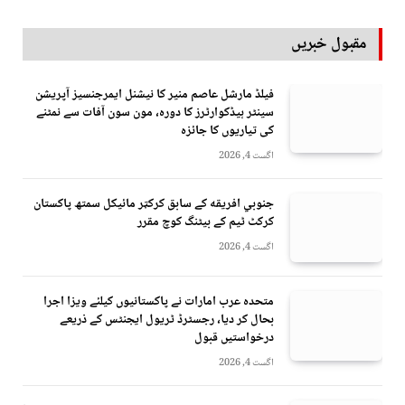
مقبول خبریں
فیلڈ مارشل عاصم منیر کا نیشنل ایمرجنسیز آپریشن
سینٹر ہیڈکوارٹرز کا دورہ، مون سون آفات سے نمٹنے
کی تیاریوں کا جائزہ
اگست 4, 2026
جنوبي افريقه کے سابق کرکټر مائیکل سمتھ پاکستان
کرکٹ ٹیم کے بیٹنگ کوچ مقرر
اگست 4, 2026
متحدہ عرب امارات نے پاکستانیوں کیلئے ویزا اجرا
بحال کر دیا، رجسٹرڈ ٹریول ایجنٹس کے ذریعے
درخواستیں قبول
اگست 4, 2026