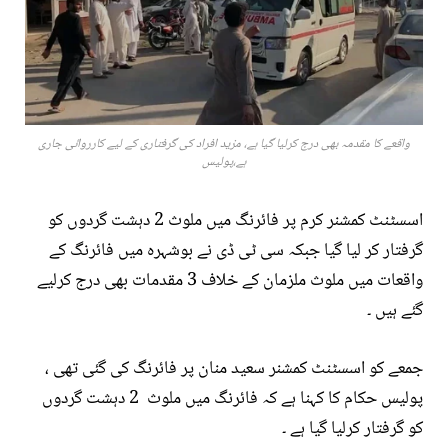
واقعے کا مقدمہ بھی درج کرلیا گیا ہے، مزید افراد کی گرفتاری کے لیے کارروائی جاری
ہے،پولیس
اسسٹنٹ کمشنر کرم پر فائرنگ میں ملوث 2 دہشت گردوں کو
گرفتار کر لیا گیا جبکہ سی ٹی ڈی نے بوشہرہ میں فائرنگ کے
واقعات میں ملوث ملزمان کے خلاف 3 مقدمات بھی درج کرلیے
گئے ہیں ۔
جمعے کو اسسٹنٹ کمشنر سعید منان پر فائرنگ کی گئی تھی ،
پولیس حکام کا کہنا ہے کہ فائرنگ میں ملوث 2 دہشت گردوں
کو گرفتار کرلیا گیا ہے ۔