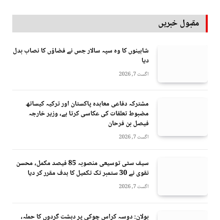
مقبول خبریں
شاہینوں کا وہ سپہ سالار جس نے فضاؤں کا نصاب بدل
دیا
اگست 7, 2026
مشترکہ دفاعی معاہدہ پاکستان اور ترکیہ کیساتھ
مضبوط تعلقات کی عکاسی کرتا ہے، وزیر خارجہ
فیصل بن فرحان
اگست 7, 2026
سیف سٹی توسیعی منصوبہ 85 فیصد مکمل، محسن
نقوی نے 30 ستمبر تک تکمیل کا ہدف مقرر کر دیا
اگست 7, 2026
بولان: دوسہ کراس چوکی پر دہشت گردوں کا حملہ،