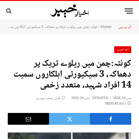
آپ پر ہیں:
Home
»
کوئٹہ:چمن میں ریلوے ٹریک پر دھماکہ، 3 سیکیورٹی اہلکاروں سمیت 14 افراد شہید، متعدد زخمی
اہم خبریں
کوئٹہ:چمن میں ریلوے ٹریک پر
دھماکہ، 3 سیکیورٹی اہلکاروں سمیت
14 افراد شہید، متعدد زخمی
مئی 24, 2026
UPDATED:
مئی 24, 2026
کوئی تبصرہ نہیں ہے۔
2 MINS READ