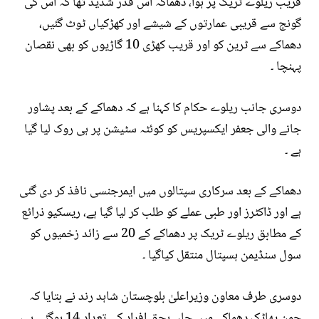
قریب ریلوے ٹریک پر ہوا، دھماکہ اس قدر شدید تھا کہ اس کی
گونج سے قریبی عمارتوں کے شیشے اور کھڑکیاں ٹوٹ گئیں،
دھماکے سے ٹرین کو اور قریب کھڑی 10 گاڑیوں کو بھی نقصان
پہنچا ۔
دوسری جانب ریلوے حکام کا کہنا ہے کہ دھماکے کے بعد پشاور
جانے والی جعفر ایکسپریس کو کوئٹہ سٹیشن پر ہی روک لیا گیا
ہے ۔
دھماکے کے بعد سرکاری سپتالوں میں ایمرجنسی نافذ کر دی گئی
ہے اور ڈاکٹرز اور طبی عملے کو طلب کر لیا گیا ہے، ریسکیو ذرائع
کے مطابق ریلوے ٹریک پر دھماکے کے 20 سے زائد زخمیوں کو
سول سنڈیمن ہسپتال منتقل کیاگیا ۔
دوسری طرف معاون وزیراعلیٰ بلوچستان شاہد رند نے بتایا کہ
چمن پھاٹک دھماکے میں جاں بحق افراد کی تعداد 14 ہوگئی ہے،