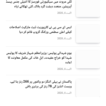
لکی مروت میں سیکیورٹی فورسز کا انٹیلی جنس بیسڈ
آپریشن، متعدد دہشت گرد ہلاک، کئی ٹھکانے تباہ
اگست 4, 2026
ایس ای سی پی نے کارپوریٹ ڈیٹ مارکیٹ اصلاحات
کیلئے اعلیٰ سطحی ورکنگ گروپ قائم کر دیا
اگست 4, 2026
یومِ شہدائے پولیس: وزیراعظم شہباز شریف کا پولیس
شہدا کو خراجِ عقیدت، اہلِ خانہ کی مکمل معاونت کا
اعادہ
اگست 4, 2026
پاکستان نے پہلی اننگز دو وکٹوں پر 266 رنز بنا لیے،
ویسٹ انڈیز کی 78 رنز کی برتری باقی
اگست 4, 2026