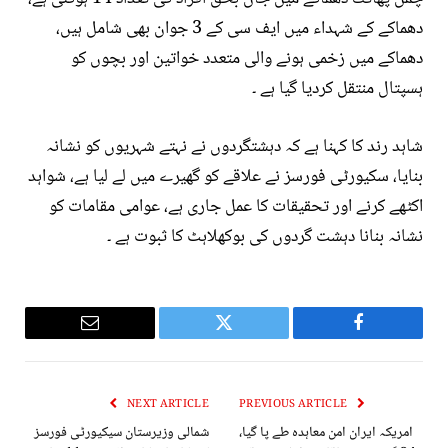
دھماکے کے شہداء میں ایف سی کے 3 جوان بھی شامل ہیں،
دھماکے میں زخمی ہونے والی متعدد خواتین اور بچوں کو
ہسپتال منتقل کردیا گیا ہے ۔
شاہد رند کا کہنا ہے کہ دہشتگردوں نے نہتے شہریوں کو نشانہ
بنایا، سکیورٹی فورسز نے علاقے کو گھیرے میں لے لیا ہے، شواہد
اکٹھے کرنے اور تحقیقات کا عمل جاری ہے، عوامی مقامات کو
نشانہ بنانا دہشت گردوں کی بوکھلاہٹ کا ثبوت ہے ۔
Email
Twitter
Facebook
NEXT ARTICLE
PREVIOUS ARTICLE
امریکہ ایران امن معاہدہ طے پا گیا،
شمالی وزیرستان سیکیورٹی فورسز