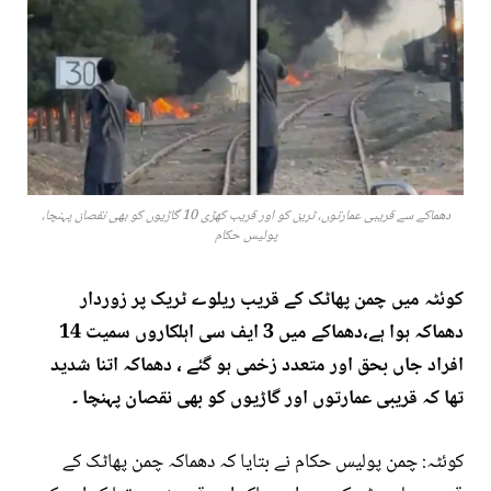
دھماکے سے قریبی عمارتوں، ٹرین کو اور قریب کھڑی 10 گاڑیوں کو بھی نقصان پہنچا،
پولیس حکام
کوئٹہ میں چمن پھاٹک کے قریب ریلوے ٹریک پر زوردار
دھماکہ ہوا ہے،دھماکے میں 3 ایف سی اہلکاروں سمیت 14
افراد جاں بحق اور متعدد زخمی ہو گئے ، دھماکہ اتنا شدید
تھا کہ قریبی عمارتوں اور گاڑیوں کو بھی نقصان پہنچا ۔
کوئٹہ: چمن پولیس حکام نے بتایا کہ دھماکہ چمن پھاٹک کے