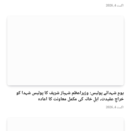
اگست 4, 2026
یومِ شہدائے پولیس: وزیراعظم شہباز شریف کا پولیس شہدا کو
خراجِ عقیدت، اہلِ خانہ کی مکمل معاونت کا اعادہ
اگست 4, 2026