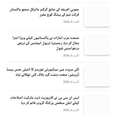
جنوبي افريقه کے سابق کرکټر مائیکل سمتھ پاکستان
کرکٹ ٹیم کے بیٹنگ کوچ مقرر
اگست 4, 2026
متحدہ عرب امارات نے پاکستانیوں کیلئے ویزا اجرا
بحال کر دیا، رجسٹرڈ ٹریول ایجنٹس کے ذریعے
درخواستیں قبول
اگست 4, 2026
لکی مروت میں سیکیورٹی فورسز کا انٹیلی جنس بیسڈ
آپریشن، متعدد دہشت گرد ہلاک، کئی ٹھکانے تباہ
اگست 4, 2026
ایس ای سی پی نے کارپوریٹ ڈیٹ مارکیٹ اصلاحات
کیلئے اعلیٰ سطحی ورکنگ گروپ قائم کر دیا
اگست 4, 2026