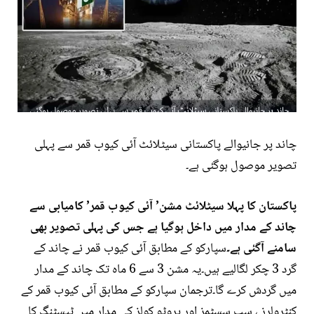
چاند پر جانیوالے پاکستانی سیٹلائٹ آئی کیوب قمر سے پہلی
تصویر موصول ہوگئی ہے۔
پاکستان کا پہلا سیٹلائٹ مشن’ آئی کیوب قمر’ کامیابی سے
چاند کے مدار میں داخل ہوگیا ہے جس کی پہلی تصویر بھی
سامنے آگئی ہے۔
سپارکو کے مطابق آئی کیوب قمر نے چاند کے
گرد 3 چکر لگالیے ہیں۔یہ مشن 3 سے 6 ماہ تک چاند کے مدار
میں گردش کرے گا۔ترجمان سپارکو کے مطابق آئی کیوب قمر کے
کنٹرولرز ، سب سسٹمز اور پروٹو کولز کی مدار میں ٹیسٹنگ کا