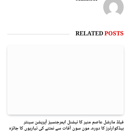
RELATED
POSTS
فیلڈ مارشل عاصم منیر کا نیشنل ایمرجنسیز آپریشن سینٹر
ہیڈکوارٹرز کا دورہ، مون سون آفات سے نمٹنے کی تیاریوں کا جائزہ