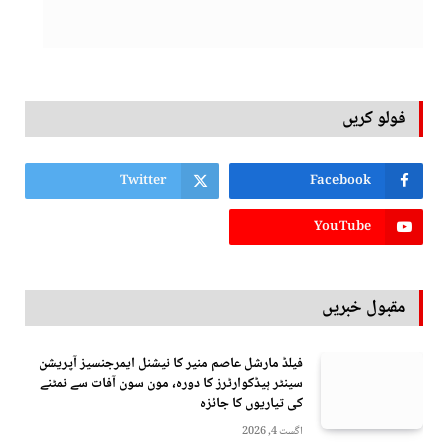
فولو کریں
Twitter
Facebook
YouTube
مقبول خبریں
فیلڈ مارشل عاصم منیر کا نیشنل ایمرجنسیز آپریشن
سینٹر ہیڈکوارٹرز کا دورہ، مون سون آفات سے نمٹنے
کی تیاریوں کا جائزہ
اگست 4, 2026