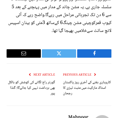
سلسلہ جاری ہے، یہ مشن چاند کے مدار میں پہنچنے کے بعد 5
سے 6 دن تک تجرباتی مراحل میں رہےگا۔واضح رہے کہ آئی
کیوب قمرکوچینی مشن چینگ6 کےساتھ 3مئی کو ہینان اسپیس
لانچ سائٹ سےخلامیں بھیجا گیا تھا۔
Email
Twitter
Facebook
NEXT ARTICLE
PREVIOUS ARTICLE
کاروباری ہفتے کے آخری روز پاکستان
گورنر راج لگانے کی کوشش کو بالکل
اسٹاک مارکیٹ میں مثبت تیزی کا
بھی برداشت نہیں کیا جائےگا: گنڈا
رجحان
پور
Mahnoor