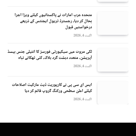
متحدہ عرب امارات نے پاکستانیوں کیلئے ویزا اجرا
بحال کر دیا، رجسٹرڈ ٹریول ایجنٹس کے ذریعے
درخواستیں قبول
اگست 4, 2026
لکی مروت میں سیکیورٹی فورسز کا انٹیلی جنس بیسڈ
آپریشن، متعدد دہشت گرد ہلاک، کئی ٹھکانے تباہ
اگست 4, 2026
ایس ای سی پی نے کارپوریٹ ڈیٹ مارکیٹ اصلاحات
کیلئے اعلیٰ سطحی ورکنگ گروپ قائم کر دیا
اگست 4, 2026