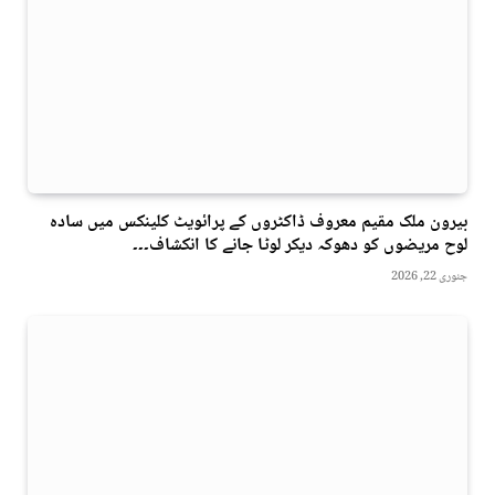
بیرون ملک مقیم معروف ڈاکٹروں کے پرائویٹ کلینکس میں سادہ
لوح مریضوں کو دھوکہ دیکر لوٹا جانے کا انکشاف۔۔۔
جنوری 22, 2026