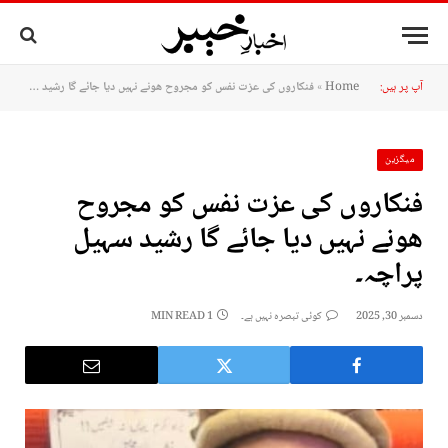
آپ پر ہیں:
Home
»
فنکاروں کی عزت نفس کو مجروح ھونے نہیں دیا جائے گا رشید سہیل پراچہ۔
میگزین
فنکاروں کی عزت نفس کو مجروح
ھونے نہیں دیا جائے گا رشید سہیل
پراچہ۔
دسمبر 30, 2025
کوئی تبصرہ نہیں ہے۔
1 MIN READ