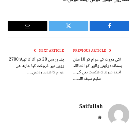
Email
Twitter
Facebook
NEXT ARTICLE
PREVIOUS ARTICLE
لکی مروت کے عوام کو 10 سال
پشاور میں 20 کلو آٹا کا تھیلا 2700
پسماندہ رکھنے والوں کو انشااللہ
روپے میں فروخت کیا جارھا ھے
آئندہ عبرتناک شکست دیں گے۔۔۔
عوام کا شدید ردعمل۔۔۔۔
سلیم سیف اللہ۔۔۔۔
Saifullah
Website