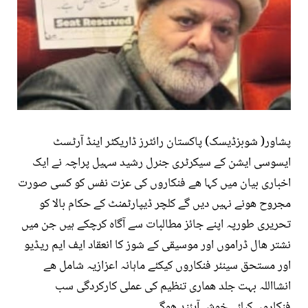
پشاور( شوبزڈیسک) پاکستان رائٹرز ڈاریکٹر اینڈ آرٹسٹ
ایسوسی ایشن کے سیکرٹری جنرل رشید سہیل پراچہ نے ایک
اخباری بیان میں کہا ھے فنکاروں کی عزت نفس کو کسی صورت
مجروح ھونے نہیں دیں گے کلچر ڈیپارٹمنٹ کے حکام بالا کو
تحریری طورپہ اپنے جائز مطالبات سے آگاہ کرچکے ہیں جن میں
نشتر ھال ڈراموں اور موسیقی کے شوز کا انعقاد ایف ایم ریڈیو
اور مستحق سینئر فنکاروں کیکئے ماہانہ اعزازیہ شامل ھے
انشااللہ بہت جلد ھماری تنظیم کی عملی کارکردگی سب
فنکاروں کیلئے خوش آیئند ھوگی۔۔۔۔