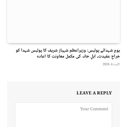
یومِ شہدائے پولیس: وزیراعظم شہباز شریف کا پولیس شہدا کو
خراجِ عقیدت، اہلِ خانہ کی مکمل معاونت کا اعادہ
اگست 4, 2026
LEAVE A REPLY