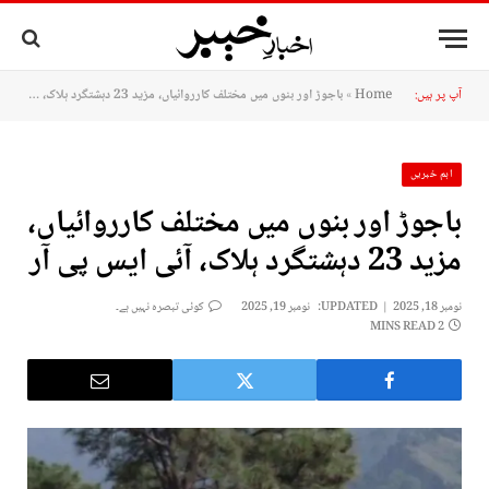
آپ پر ہیں:
Home
»
باجوڑ اور بنوں میں مختلف کارروائیاں، مزید 23 دہشتگرد ہلاک، آئی ایس پی آر
اہم خبریں
باجوڑ اور بنوں میں مختلف کارروائیاں،
مزید 23 دہشتگرد ہلاک، آئی ایس پی آر
نومبر 18, 2025
UPDATED:
نومبر 19, 2025
کوئی تبصرہ نہیں ہے۔
2 MINS READ