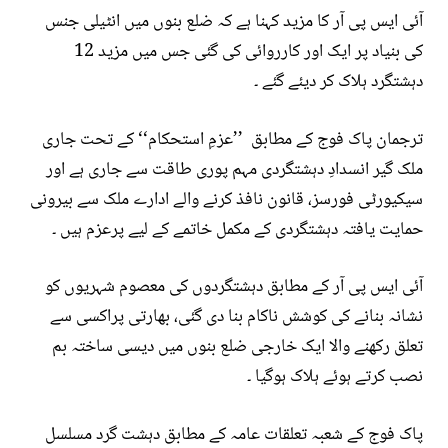
آئی ایس پی آر کا مزید کہنا ہے کہ ضلع بنوں میں انٹیلی جنس
کی بنیاد پر ایک اور کارروائی کی گئی جس میں مزید 12
دہشتگرد ہلاک کر دیئے گئے ۔
ترجمان پاک فوج کے مطابق ’’عزمِ استحکام‘‘ کے تحت جاری
ملک گیر انسدادِ دہشتگردی مہم پوری طاقت سے جاری ہے اور
سیکیورٹی فورسز، قانون نافذ کرنے والے ادارے ملک سے بیرونی
حمایت یافتہ دہشتگردی کے مکمل خاتمے کے لیے پرعزم ہیں ۔
آئی ایس پی آر کے مطابق دہشتگردوں کی معصوم شہریوں کو
نشانہ بنانے کی کوشش ناکام بنا دی گئی، بھارتی پراکسی سے
تعلق رکھنے والا ایک خارجی ضلع بنوں میں دیسی ساختہ بم
نصب کرتے ہوئے ہلاک ہوگیا ۔
پاک فوج کے شعبہ تعلقات عامہ کے مطابق دہشت گرد مسلسل