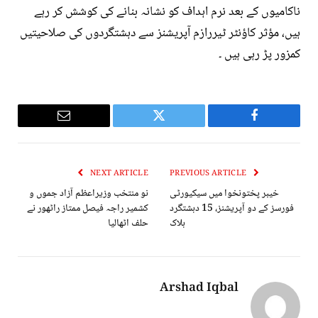
ناکامیوں کے بعد نرم اہداف کو نشانہ بنانے کی کوشش کر رہے
ہیں، مؤثر کاؤنٹر ٹیررازم آپریشنز سے دہشتگردوں کی صلاحیتیں
کمزور پڑ رہی ہیں ۔
Email
Twitter
Facebook
NEXT ARTICLE
PREVIOUS ARTICLE
خیبر پختونخوا میں سیکیورٹی
نو منتخب وزیراعظم آزاد جموں و
فورسز کے دو آپریشنز، 15 دہشتگرد
کشمیر راجہ فیصل ممتاز راٹھور نے
ہلاک
حلف اٹھالیا
Arshad Iqbal