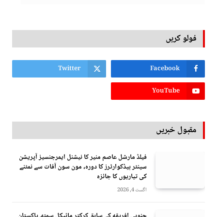
فولو کریں
Twitter
Facebook
YouTube
مقبول خبریں
فیلڈ مارشل عاصم منیر کا نیشنل ایمرجنسیز آپریشن
سینٹر ہیڈکوارٹرز کا دورہ، مون سون آفات سے نمٹنے
کی تیاریوں کا جائزہ
اگست 4, 2026
جنوبي افريقه کے سابق کرکټر مائیکل سمتھ پاکستان