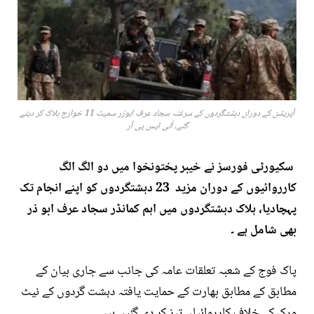
آپریشن کے دوران دہشتگردوں کے سرغنہ سجاد عرف ابوزر سمیت 11 خوارج ہلاک کر دیئے
گئے، آئی ایس پی آر
سکیورٹی فورسز نے خیبر پختونخوا میں دو الگ الگ
کارروائیوں کے دوران مزید 23 دہشتگردوں کو اپنے انجام تک
پہچادیا، ہلاک دہشتگردوں میں اہم کمانڈر سجاد عرف ابو ذر
بھی شامل ہے ۔
پاک فوج کے شعبہ تعلقات عامہ کی جانب سے جاری بیان کے
مطابق کے مطابق بھارت کے حمایت یافتہ دہشت گردوں کے نیٹ
ورک کے خلاف کارروائیاں تیز کر دی گئیں ہیں ۔