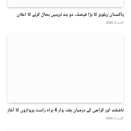
پاکستان ریلویز کا بڑا فیصلہ، دو بند ٹرینیں بحال کرنے کا اعلان
اگست 5, 2026
تاشقند اور کراچی کے درمیان ہفتہ وار 4 براہ راست پروازوں کا آغاز
اگست 5, 2026