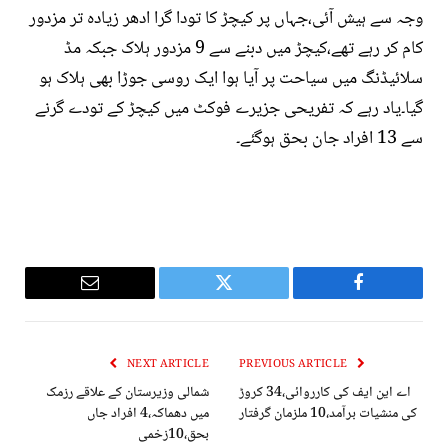
وجہ سے ہیش آئی،جہاں پر کیچڑ کا تودا گرا ادھر زیادہ تر مزدور
کام کر رہے تھے،کیچڑ میں دبنے سے 9 مزدور ہلاک جبکہ مڈ
سلائیڈنگ میں سیاحت پر آیا ہوا ایک روسی جوڑا بھی ہلاک ہو
گیا۔یاد رہے کہ تفریحی جزیرے فوکٹ میں کیچڑ کے تودے گرنے
سے 13 افراد جان بحق ہوگئے۔
Email
Twitter
Facebook
NEXT ARTICLE
PREVIOUS ARTICLE
اے این ایف کی کارروائی،34 کروڑ
شمالی وزیرستان کے علاقے رزمک
کی منشیات برآمد،10 ملزمان گرفتار
میں دھماکہ،4 افراد جاں
بحق،10زخمی