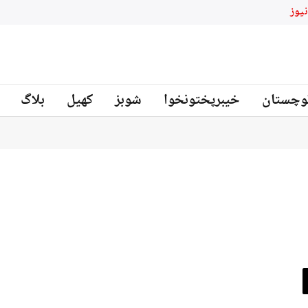
بلوچستان میں سکیورٹی فورسز کی 2 مختلف کارروائیاں ، 12 دہشتگرد ہلاک
نیوز
وچستان
خیبرپختونخوا
شوبز
کھیل
بلاگ