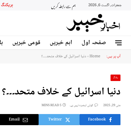
ہم سے رابطہ کریں
بریکنگ 
جمعرات, اگست 6, 2026
صفحہ اول
اہم خبریں
قومی خبریں
بل
آپ پر ہیں:
Home
»
دنیا اسرائیل کے خلاف متحد۔۔۔؟
بلاگ
دنیا اسرائیل کے خلاف متحد۔۔۔؟
مئی 29, 2025
کوئی تبصرہ نہیں ہے۔
5 MINS READ
Email
Twitter
Facebook