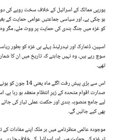
یورپی ممالک کے اسرائیل کے خلاف سخت رویے کی دو ب
ہو چکی ہے، اور سیاسی جماعتیں عوامی حمایت کے بغیر 
کو غزہ میں جنگ بندی کی حمایت پر ووٹ ملے، مگر وہ ت
اسپین، ڈنمارک اور نیدرلینڈ پہلے ہی غزہ کو بطور ری
سوچ رہے ہیں۔ وہ نہیں چاہتے کہ تاریخ میں ان کا شم
تھے۔
اس سے بڑی پیش رفت 
صدارت اقوام متحدہ کے زیرِ انتظام منعقد ہو رہا ہے۔
لیے جامع منصوبہ بندی اور حکمت عملی تیار کی جائے 
بھی کیے جائیں گے۔
موجودہ عالمی منظرنامے میں ہر ملک اپنے مفادات کے تح
تر غزہ کی حمایت میں اور اسرائیل کے خلاف جا رہی ہیں