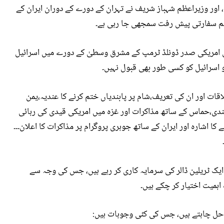
، اور وزیراعظم شہباز شریف نے تہران کے دورے کے دوران ایران کے
اہم سفارتی پیش رفت سمجھی جا رہی ہے۔
بق امریکی صدر ڈونلڈ ٹرمپ کے مشرق وسطیٰ کے دورے میں اسرائیل
جو اسرائیل کو کسی طور بھی قبول نہیں۔
ات اور ان کی تعریف،شام پر پابندیاں ختم کرنے کا عندیہ،یمن
دی،حماس کے ساتھ مذاکرات اور غزہ میں امریکی قیدی کی رہائی
 کا اشارہ اور ایران کے ساتھ جوہری پروگرام پر مذاکرات کا اعلان۔۔۔
یک ٹریلین ڈالر کی سرمایہ کاری کر رہے ہیں، جس کی وجہ سے
اہمیت اختیار کر چکے ہیں۔
حل چاہتے ہیں، جس کی کئی وجوہات ہیں: