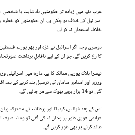
عرب دنیا میں زیادہ تر حکومتیں بادشاہت یا شخصی حک
اسرائیل کے خلاف ہو چکی ہے۔ ان حکومتوں کو خطرہ ہے
خلاف استعمال نہ کر لے۔
دوسری وجہ اگر اسرائیل نے غزہ اور پھر پورے فلسطین پ
کا رخ کریں گے، جو ان کے لیے ناقابلِ برداشت صورتحال
تیسرا بلاک یورپی ممالک کا ہے۔ مارچ میں اسرائیلی 
ورزی اور امدادی سامان کی ترسیل بند کرنے کے بعد اقوا
گئی تو 14 ہزار بچے بھوک سے مر جائیں گے۔
اس کے بعد فرانس، کینیڈا اور برطانیہ نے مشترکہ بیان 
فراہمی فوری طور پر بحال نہ کی گئی تو وہ نہ صرف اس
عائد کرنے پر بھی غور کریں گے۔