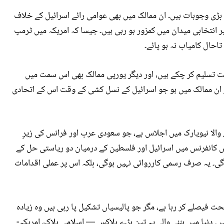
ڑی وجوہات ہیں۔ ان ممالک میں بھی عوامی رائے اسرائیل کے خلاف
انتخابی میدان میں کمزور ہو رہی ہیں۔ جیسا کہ امریکہ میں ٹرمپ
احال کامیاب نہ ہو پائے۔
است تسلیم کر چکے ہیں، اور دیگر یورپی ممالک بھی اس سمت میں
ار ان ممالک میں ہو جو اسرائیل کے نسل کشی کے وقت اس کے اتحادی
اگلے ماہ یعنی 14 جون کو ہونے والا نیویارک میں اجلاس ہے، جو سعودی عرب اور فرانس کی زیرِ
 اس کانفرنس میں اسرائیل اور فلسطین کے درمیان دو ریاستی حل کے
گی۔ یہ صرف رسمی کارروائی نہیں ہوگی، بلکہ اس پر عملی اقدامات
ت فیصلے کر رہا ہے، مگر جو پالیسیاں تشکیل پا رہی ہیں وہ زیادہ
۔ دنیا میں بننے والے یہ تین بڑے بلاکس — اسلامی بلاک، امریکہ-