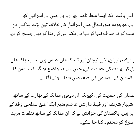
اس وقت ایک ایسا منظرنامہ اُبھر رہا ہے جس نے اسرائیل کو
ا ہے۔ موجودہ صورتحال میں اسرائیل کے خلاف تین بڑے بلاکس بن
 کو نہ صرف تنہا کر دیا ہے بلکہ اس کی بقا کو بھی چیلنج کر دیا
 ترکیہ، ایران، آذربائیجان اور تاجکستان شامل ہیں۔ حالیہ پاکستان
ھل کر بھارت کی حمایت کی، جس سے یہ واضح ہو گیا کہ دشمن کا
اکستان کے دشمنوں کی صف میں شمار ہونے لگا ہے۔
کستان کی حمایت کی، کیونکہ ان دونوں ممالک کے بھارت کے ساتھ
شہباز شریف اور فیلڈ مارشل عاصم منیر ایک اعلیٰ سطحی وفد کے
 پر ہیں۔ پاکستان کی خواہش ہے کہ ان ممالک کے ساتھ تعلقات مزید
رسوخ کو محدود کیا جا سکے۔