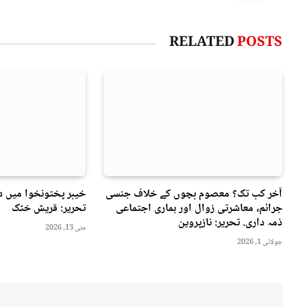
RELATED
POSTS
آخر کب تک؟ معصوم بچوں کے خلاف جنسی
خیبر پختونخوا میں د
جرائم، معاشرتی زوال اور ہماری اجتماعی
تحریر: قریش خٹک
ذمہ داری. تحریر: نازپروین
مئی 13, 2026
جولائی 1, 2026