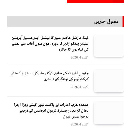
مقبول خبریں
فیلڈ مارشل عاصم منیر کا نیشنل ایمرجنسیز آپریشن
سینٹر ہیڈکوارٹرز کا دورہ، مون سون آفات سے نمٹنے
کی تیاریوں کا جائزہ
اگست 4, 2026
جنوبي افريقه کے سابق کرکټر مائیکل سمتھ پاکستان
کرکٹ ٹیم کے بیٹنگ کوچ مقرر
اگست 4, 2026
متحدہ عرب امارات نے پاکستانیوں کیلئے ویزا اجرا
بحال کر دیا، رجسٹرڈ ٹریول ایجنٹس کے ذریعے
درخواستیں قبول
اگست 4, 2026