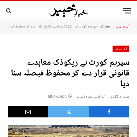
آپ پر ہیں:
Home
»
سپریم کورٹ نے ریکوڈک معاہدے قانونی قرار دے کر محفوظ فیصلہ سنا دیا
اہم خبریں
سپریم کورٹ نے ریکوڈک معاہدے
قانونی قرار دے کر محفوظ فیصلہ سنا
دیا
دسمبر 9, 2022
کوئی تبصرہ نہیں ہے۔
1 MIN READ