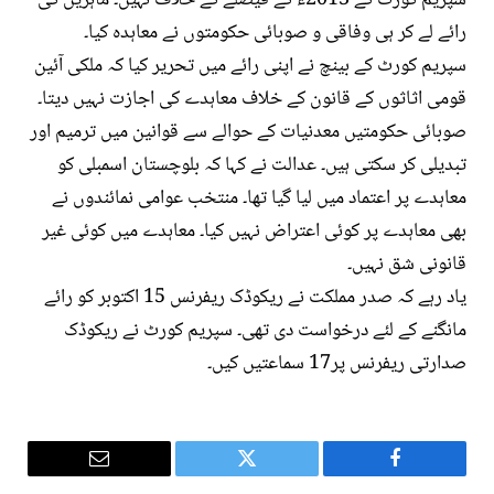
سپریم کورٹ کے 2013ء کے فیصلے کے خلاف نہیں۔ ماہرین کی
رائے لے کر ہی وفاقی و صوبائی حکومتوں نے معاہدہ کیا۔
سپریم کورٹ کے بینچ نے اپنی رائے میں تحریر کیا کہ ملکی آئین
قومی اثاثوں کے قانون کے خلاف معاہدے کی اجازت نہیں دیتا۔
صوبائی حکومتیں معدنیات کے حوالے سے قوانین میں ترمیم اور
تبدیلی کر سکتی ہیں۔ عدالت نے کہا کہ بلوچستان اسمبلی کو
معاہدے پر اعتماد میں لیا گیا تھا۔ منتخب عوامی نمائندوں نے
بھی معاہدے پر کوئی اعتراض نہیں کیا۔ معاہدے میں کوئی غیر
قانونی شق نہیں۔
یاد رہے کہ صدر مملکت نے ریکوڈک ریفرنس 15 اکتوبر کو رائے
مانگنے کے لئے درخواست دی تھی۔ سپریم کورٹ نے ریکوڈک
صدارتی ریفرنس پر17 سماعتیں کیں۔
Email
Twitter
Facebook