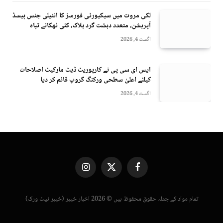
لکی مروت میں سیکیورٹی فورسز کا انٹیلی جنس بیسڈ
آپریشن، متعدد دہشت گرد ہلاک، کئی ٹھکانے تباہ
اگست 4, 2026
ایس ای سی پی نے کارپوریٹ ڈیٹ مارکیٹ اصلاحات
کیلئے اعلیٰ سطحی ورکنگ گروپ قائم کر دیا
اگست 4, 2026
Instagram
X
Facebook
(Twitter)
تمام مواد کے جملہ حقوق محفوظ ہیں © 2026 اخبار خیبر (خیبر نیٹ ورک)