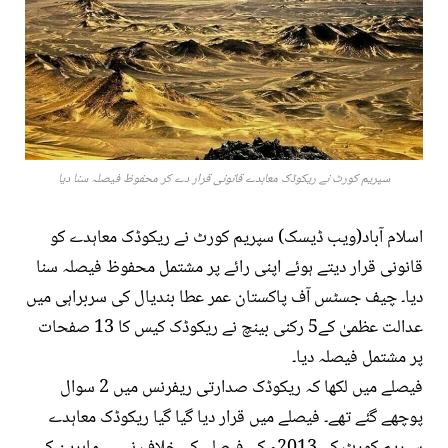
سپریم کورٹ نے ریکوڈک معاہدے قانونی قرار دے کر محفوظ فیصلہ سنا دیا
اسلام آباد(ویب ڈیسک) سپریم کورٹ نے ریکوڈک معاہدے کو
قانونی قرار دیتے ہوئے اپنی رائے پر مشتمل محفوظ فیصلہ سنا
دیا۔ چیف جسٹس آف پاکستان عمر عطا بندیال کی سربراہی میں
عدالت عظمیٰ کے5 رکنی بینچ نے ریکوڈک کیس کا 13 صفحات
پر مشتمل فیصلہ دیا۔
فیصلے میں لکھا کہ ریکوڈک صدارتی ریفرنس میں 2 سوال
پوچھے گئے تھے۔ فیصلے میں قرار دیا گیا گیا ریکوڈک معاہدے