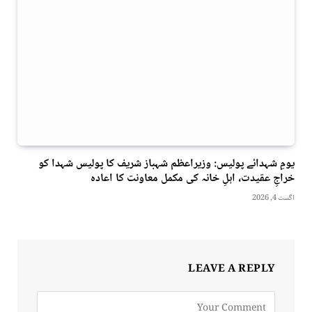
یومِ شہدائے پولیس: وزیراعظم شہباز شریف کا پولیس شہدا کو
خراجِ عقیدت، اہلِ خانہ کی مکمل معاونت کا اعادہ
اگست 4, 2026
LEAVE A REPLY