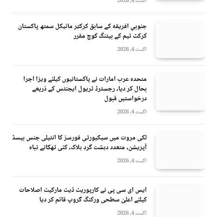
اگست 4, 2026
جنوبي افريقه کے سابق کرکټر مائیکل سمتھ پاکستان
کرکٹ ٹیم کے بیٹنگ کوچ مقرر
اگست 4, 2026
متحدہ عرب امارات نے پاکستانیوں کیلئے ویزا اجرا
بحال کر دیا، رجسٹرڈ ٹریول ایجنٹس کے ذریعے
درخواستیں قبول
اگست 4, 2026
لکی مروت میں سیکیورٹی فورسز کا انٹیلی جنس بیسڈ
آپریشن، متعدد دہشت گرد ہلاک، کئی ٹھکانے تباہ
اگست 4, 2026
ایس ای سی پی نے کارپوریٹ ڈیٹ مارکیٹ اصلاحات
کیلئے اعلیٰ سطحی ورکنگ گروپ قائم کر دیا
اگست 4, 2026