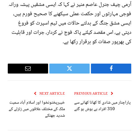
آرمی چیف جنرل عاصم منیر نے کہا کہ ایسی مشقیں پیشہ ورانہ
فوجی مہارتوں اور حکمت عملی سیکھنے کا صحیح فورم ہیں،
ایسی مشق جنگ کے بدلتے حالات میں ٹیم اسپرٹ کو فروغ
دیتی ہے، اس مقصد کیلئے پاک فوج نے کردار، جرات اور قابلیت
کی بھرپور صفات کو برقرار رکھا ہے۔
Email
Twitter
Facebook
NEXT ARTICLE
PREVIOUS ARTICLE
پاراچنار میں شادی کا کھانا کھانے سے
خیبرپختونخوا اور اسلام آباد سمیت
310 افراد بے ہوش ہو گئے
ملک کے مختلف علاقوں میں زلزلے کے
شدید جھٹکے