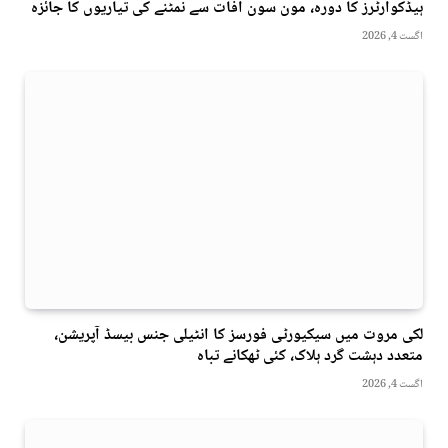
ہیڈکوارٹرز کا دورہ، مون سون آفات سے نمٹنے کی تیاریوں کا جائزہ
اگست 4, 2026
لکی مروت میں سیکیورٹی فورسز کا انٹیلی جنس بیسڈ آپریشن،
متعدد دہشت گرد ہلاک، کئی ٹھکانے تباہ
اگست 4, 2026