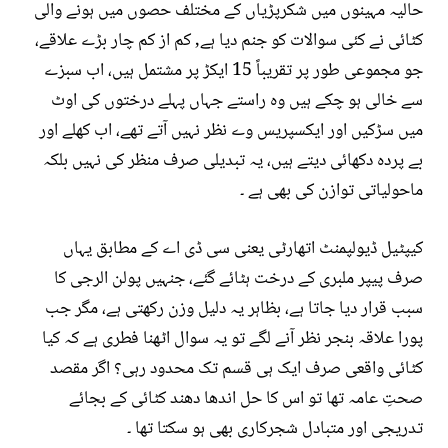
حالیہ مہینوں میں شکرپڑیاں کے مختلف حصوں میں ہونے والی
کٹائی نے کئی سوالات کو جنم دیا ہے, کم از کم چار بڑے علاقے،
جو مجموعی طور پر تقریباً 15 ایکڑ پر مشتمل ہیں، اب سبزے
سے خالی ہو چکے ہیں وہ راستے جہاں پہلے درختوں کی اوٹ
میں سڑکیں اور ایکسپریس وے نظر نہیں آتے تھے، اب کھلے اور
بے پردہ دکھائی دیتے ہیں، یہ تبدیلی صرف منظر کی نہیں بلکہ
ماحولیاتی توازن کی بھی ہے ۔
کیپٹیل ڈیولپمنٹ اتھارٹی یعنی سی ڈی اے کے مطابق یہاں
صرف پیپر ملبری کے درخت ہٹائے گئے، جنہیں پولن الرجی کا
سبب قرار دیا جاتا ہے، بظاہر یہ دلیل وزن رکھتی ہے، مگر جب
پورا علاقہ بنجر نظر آنے لگے تو یہ سوال اٹھنا فطری ہے کہ کیا
کٹائی واقعی صرف ایک ہی قسم تک محدود رہی؟ اگر مقصد
صحتِ عامہ تھا تو اس کا حل اندھا دھند کٹائی کے بجائے
تدریجی اور متبادل شجرکاری بھی ہو سکتا تھا ۔