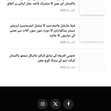
پاکستان اور چین کا مشترکہ لائحہ عمل اپنانے پر اتفاق
اگست 5, 2026
فیلڈ مارشل عاصم منیر کا نیشنل ایمرجنسیز آپریشن
سینٹر ہیڈکوارٹرز کا دورہ، مون سون آفات سے نمٹنے
کی تیاریوں کا جائزہ
اگست 4, 2026
جنوبي افريقه کے سابق کرکټر مائیکل سمتھ پاکستان
کرکٹ ٹیم کے بیٹنگ کوچ مقرر
اگست 4, 2026
Instagram
X
Facebook
(Twitter)