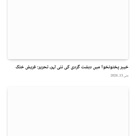
خیبر پختونخوا میں دہشت گردی کی نئی لہر، تحریر: قریش خٹک
مئی 13, 2026