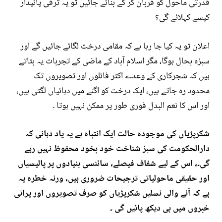
قدرتی ماحول کو قربان کر کے بنائے جائیں تو یہ ترقی پائیدار
کیسے کہلائے گی؟
اعلان تو یہ کیا جا رہا ہے کہ مقامی درخت لگائے جائیں گے اور
سبزہ بحال ہوگا، مگر اسلام آباد کے ماضی کے تجربات یہ بتاتے
ہیں کہ شجرکاری کے وعدے اکثر فائلوں اور تصویروں تک
محدود رہ جاتے ہیں، ایک درخت کو اگنے میں دہائیاں لگتی ہیں،
اور اس کا نعم البدل فوری طور پر ممکن نہیں ہوتا ۔
شکرپڑیاں کی موجودہ حالت ایک انتباہ ہے یہ یاد دہانی کہ
دارالحکومت کی سبز شناخت خود بخود محفوظ نہیں رہے
گی۔، اس کے لیے شفاف فیصلے، سائنسی بنیادوں پر پالیسیاں
اور حقیقی ماحولیاتی ترجیحات ضروری ہیں، ورنہ خطرہ یہ
ہے کہ آنے والی نسلیں شکرپڑیاں کو صرف تصویروں اور پرانی
خبروں میں ہی دیکھ پائیں گی ۔