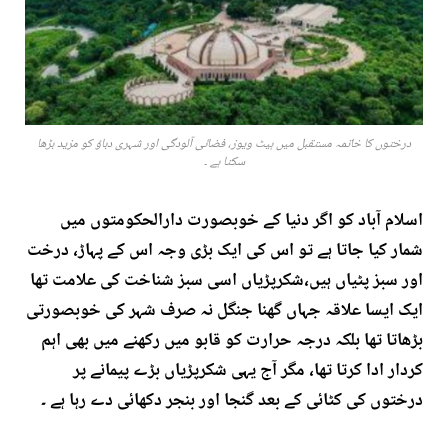
درختوں کا خاتمہ مستقبل میں ہیٹ ویوز، فضائی آلودگی اور شہری دباؤ کو مزید بڑھا
سکتا ہے ۔
اسلام آباد کو اگر دنیا کے خوبصورت دارالحکومتوں میں
شمار کیا جاتا ہے تو اس کی ایک بڑی وجہ اس کے پہاڑ، درخت
اور سبز پٹیاں ہیں،شکرپڑیاں اسی سبز شناخت کی علامت تھا
ایک ایسا علاقہ جہاں گھنا جنگل نہ صرف شہر کی خوبصورتی
بڑھاتا تھا بلکہ درجہ حرارت کو قابو میں رکھنے میں بھی اہم
کردار ادا کرتا تھا، مگر آج یہی شکرپڑیاں بڑے پیمانے پر
درختوں کی کٹائی کے بعد گنجا اور بنجر دکھائی دے رہا ہے ۔