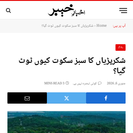
آپ پر ہیں:
Home
»
شکرپڑیاں کا سبز سکوت کیوں ٹوٹ گیا؟
بلاگ
شکرپڑیاں کا سبز سکوت کیوں ٹوٹ
گیا؟
جنوری 6, 2026
کوئی تبصرہ نہیں ہے۔
3 MINS READ