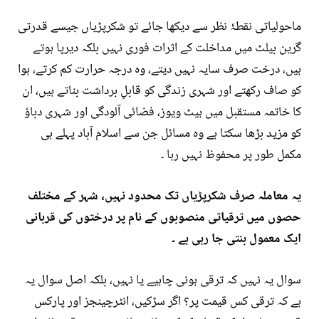
ماحولیاتی نقطۂ نظر سے دیکھا جائے تو شکرپڑیاں جیسے قدرتی
گرین بیلٹ میں مداخلت کے اثرات فوری نہیں بلکہ دیرپا ہوتے
ہیں، درخت صرف سایہ نہیں دیتے، وہ درجہ حرارت کم کرتے، ہوا
کو صاف رکھتے اور شہری زندگی کو قابلِ برداشت بناتے ہیں، ان
کا خاتمہ مستقبل میں ہیٹ ویوز، فضائی آلودگی اور شہری دباؤ
کو مزید بڑھا سکتا ہے وہ مسائل جن سے اسلام آباد پہلے ہی
مکمل طور پر محفوظ نہیں رہا ۔
یہ معاملہ صرف شکرپڑیاں تک محدود نہیں، شہر کے مختلف
حصوں میں ترقیاتی منصوبوں کے نام پر درختوں کی قربانی
ایک معمول بنتی جا رہی ہے ۔
سوال یہ نہیں کہ ترقی ہونی چاہیے یا نہیں، بلکہ اصل سوال یہ
ہے کہ ترقی کس قیمت پر؟ اگر سڑکیں، انٹرچینجز اور پارکس